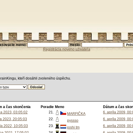
lasovacie meno:
Heslo:
Registrácia nového užívateľa
rainKingu, kteří dosáhli zvoleného úspěchu.
m a čas skončenia
Poradie
Meno
Dátum a čas sko
úla 2023, 03:05:02
21.
6. apríla 2009, 00
MARFIČKA
na 2023, 20:05:03
22.
6. apríla 2009, 00
pyssso
úla 2022, 10:05:03
23.
6. apríla 2009, 00
joshi tm
úna 2021, 17:05:02
24.
6. apríla 2009, 00