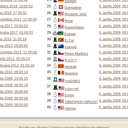
toedder
któbra 2018, 10:05:02
25.
6. apríla 2009, 00
Dalmatiner
ja 2018, 17:05:02
26.
6. apríla 2009, 00
Mustang John
ecembra 2017, 12:05:03
27.
6. apríla 2009, 00
Rose
úna 2017, 20:05:02
28.
6. apríla 2009, 00
RagingSeas
anuára 2017, 01:05:01
29.
6. apríla 2009, 00
Evásek
úla 2013, 11:05:18
30.
6. apríla 2009, 00
El Cid
úna 2013, 05:05:06
31.
6. apríla 2009, 00
Kiwiyeti
ecembra 2012, 12:05:08
32.
6. apríla 2009, 00
Pedro Martínez
príla 2012, 05:05:15
33.
6. apríla 2009, 00
R.A.D.Y.
ebruára 2012, 01:05:18
34.
6. apríla 2009, 00
txindoki
ríla 2010, 09:05:14
35.
6. apríla 2009, 00
Beaupol
ríla 2009, 23:05:15
36.
6. apríla 2009, 00
rod03801
ríla 2009, 08:05:16
37.
6. apríla 2009, 00
coan.net
ríla 2009, 00:00:00
38.
6. apríla 2009, 00
Erinity
ríla 2009, 00:00:00
39.
6. apríla 2009, 00
YBWORKN>StRod37
ríla 2009, 00:00:00
40.
6. apríla 2009, 00
Vikings
Pravidlá pre užívateľa
|
Ochrana súkromia
|
BrainKing tím
|
Reklama