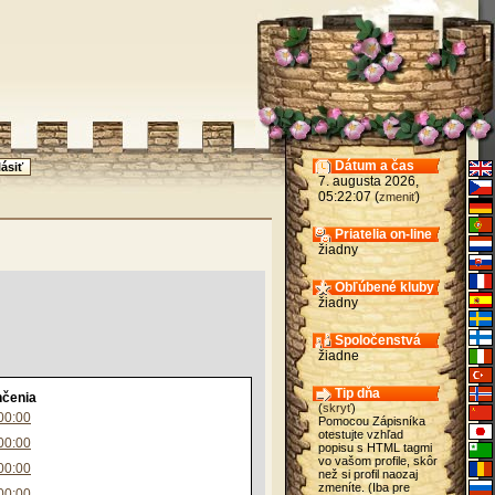
Dátum a čas
7. augusta 2026,
05:22:07 (
)
zmeniť
Priatelia on-line
žiadny
Obľúbené kluby
žiadny
Spoločenstvá
žiadne
Tip dňa
nčenia
(
skryť
)
:00:00
Pomocou Zápisníka
otestujte vzhľad
:00:00
popisu s HTML tagmi
vo vašom profile, skôr
:00:00
než si profil naozaj
zmeníte. (Iba pre
:00:00