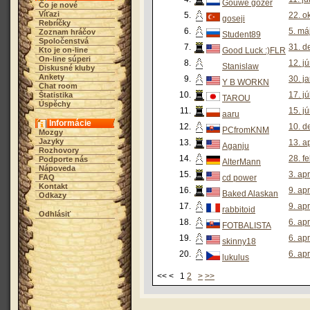
Gouwe gozer
Čo je nové
Víťazi
5.
22. o
goseji
Rebríčky
6.
5. má
Zoznam hráčov
Student89
Spoločenstvá
7.
31. d
Kto je on-line
Good Luck :)FLR
On-line súperi
8.
12. j
Stanislaw
Diskusné kluby
Ankety
9.
30. j
Y B WORKN
Chat room
10.
17. j
Štatistika
TAROU
Úspěchy
11.
15. j
aaru
Informácie
12.
10. d
PCfromKNM
Mozgy
Jazyky
13.
13. a
Aganju
Rozhovory
14.
28. f
Podporte nás
AlterMann
Nápoveda
15.
3. ap
FAQ
cd power
Kontakt
16.
9. ap
Baked Alaskan
Odkazy
17.
9. ap
rabbitoid
Odhlásiť
18.
6. ap
FOTBALISTA
19.
6. ap
skinny18
20.
6. ap
lukulus
<< < 1
2
>
>>