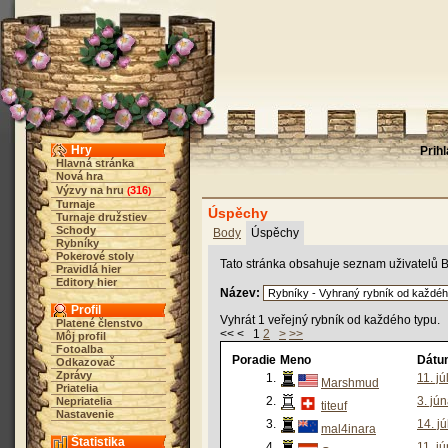
Hry
Prih
Hlavná stránka
Nová hra
Výzvy na hru
316
(
)
Turnaje
Úspěchy
Turnaje družstiev
Schody
Body
Úspěchy
Rybníky
Pokerové stoly
Tato stránka obsahuje seznam uživatelů B
Pravidlá hier
Editory hier
Název:
Profil
Vyhrát 1 veřejný rybník od každého typu.
Platené členstvo
<< < 1
2
>
>>
Môj profil
Fotoalba
Poradie
Meno
Dátu
Odkazovač
Zprávy
1.
11. j
Marshmud
Priatelia
2.
3. jú
Nepriatelia
titeuf
Nastavenie
3.
14. j
mal4inara
Štatistika
4.
11. j