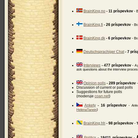
BrainKing.no
- 11 príspevkov
-
B
BrainKing.fi
- 26 príspevkov
-
Br
BrainKing.dk
- 6 príspevkov
-
Br
Deutschsprachiger Chat
- 7 prí
Interviews
- 477 príspevkov
-
A 
ask questions about the interview proce
Opinion polls
- 289 príspevkov
Discussion of current or past polls
Suggestions for future polls
(moderuje
coan.net
)
Ankety
- 16 príspevkov
-
Ank
)
HelenaTanein
BrainKing.hh
- 98 príspevkov
-
Politics
- 19411 príspevkov
-