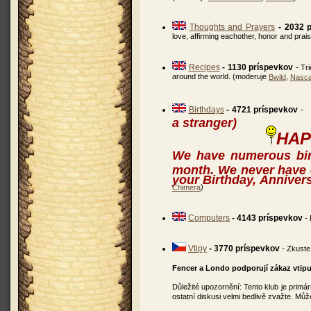
Thoughts and Prayers
- 2032 
love, affirming eachother, honor and pra
Recipes
- 1130 príspevkov
-
Tri
around the world. (moderuje
,
Bwild
Nasc
Birthdays
- 4721 príspevkov
-
a stranger)
HAP
We have numerous bir
month. We never have 
your Birthday, Annivers
)
Chimera
Computers
- 4143 príspevkov
-
Vtipy
- 3770 príspevkov
-
Zkuste
Fencer a Londo podporují zákaz vtip
Důležité upozornění: Tento klub je prim
ostatní diskusi velmi bedlivě zvažte. 