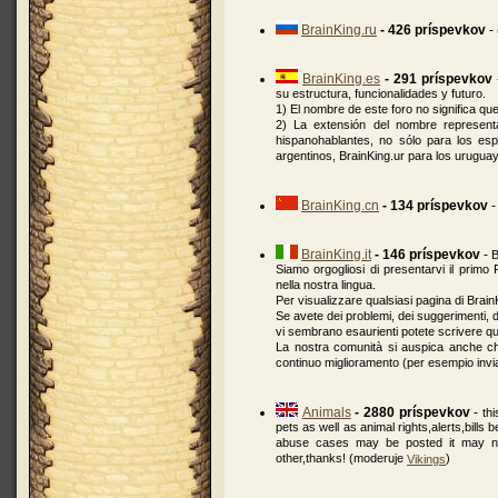
BrainKing.ru
- 426 príspevkov
-
BrainKing.es
- 291 príspevkov
su estructura, funcionalidades y futuro.
1) El nombre de este foro no significa qu
2) La extensión del nombre representa
hispanohablantes, no sólo para los esp
argentinos, BrainKing.ur para los urugua
BrainKing.cn
- 134 príspevkov
BrainKing.it
- 146 príspevkov
-
B
Siamo orgogliosi di presentarvi il primo 
nella nostra lingua.
Per visualizzare qualsiasi pagina di BrainK
Se avete dei problemi, dei suggerimenti, 
vi sembrano esaurienti potete scrivere qu
La nostra comunità si auspica anche che v
continuo miglioramento (per esempio invia
Animals
- 2880 príspevkov
-
th
pets as well as animal rights,alerts,bills
abuse cases may be posted it may not
other,thanks! (moderuje
)
Vikings