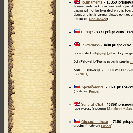
Tournaments
- 13350 príspev
Tournaments, ask questions and hopefully
baiting will not be tolerated on this bo
about or think is wrong, please contact
(moderuje
)
MadMonkey
Turnaje
- 3331 príspevkov
-
Brai
Fellowships
- 3400 príspevkov
Join or start a
that fits your g
Fellowship
Join Fellowship Teams to participate in
T
Also - Fellowship vs. Fellowship Cha
)
rod03801
Společenstva
- 163 príspevk
(moderuje
)
Fencer
General Chat
- 40358 príspev
rude words. (moderuje
,
MadMonkey
Jas
Obecné diskuse
- 7150 prísp
prosím. (moderuje
)
Fencer