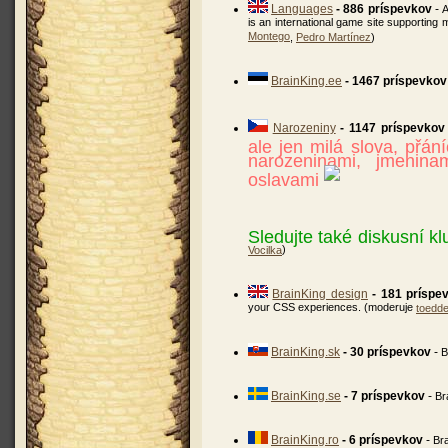
Languages
- 886 príspevkov
-
A
is an international game site supporting
Montego
,
Pedro Martínez
)
BrainKing.ee
- 1467 príspevkov
Narozeniny
- 1147 príspevkov
ale jen milá slova, přán
narozeninami, jmenina
oslavami
Sledujte také diskusní k
)
Vocilka
BrainKing design
- 181 príspe
your CSS experiences. (moderuje
toedde
BrainKing.sk
- 30 príspevkov
-
B
BrainKing.se
- 7 príspevkov
-
Br
BrainKing.ro
- 6 príspevkov
-
Br