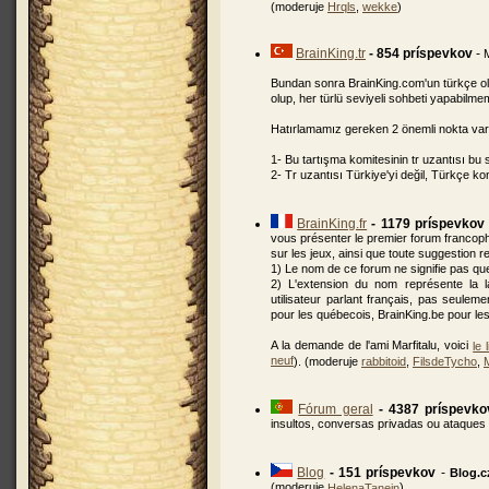
(moderuje
Hrqls
,
wekke
)
BrainKing.tr
- 854 príspevkov
-
Bundan sonra BrainKing.com'un türkçe ola
olup, her türlü seviyeli sohbeti yapabilme
Hatırlamamız gereken 2 önemli nokta var
1- Bu tartışma komitesinin tr uzantısı b
2- Tr uzantısı Türkiye'yi değil, Türkçe k
BrainKing.fr
- 1179 príspevkov
vous présenter le premier forum francoph
sur les jeux, ainsi que toute suggestion re
1) Le nom de ce forum ne signifie pas qu
2) L'extension du nom représente la l
utilisateur parlant français, pas seulem
pour les québecois, BrainKing.be pour les 
A la demande de l'ami Marfitalu, voici
le 
neuf
). (moderuje
rabbitoid
,
FilsdeTycho
,
Fórum geral
- 4387 príspevko
insultos, conversas privadas ou ataques
Blog
- 151 príspevkov
-
Blog.c
(moderuje
)
HelenaTanein