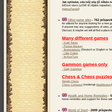
Jak vyhledat, zda tvůj vtip již někdo n
klíčové slovo (určitě tě nějaké napadne) 
)
HelenaTanein
Other game sites
- 762 príspev
be utilized for anyone looking for a new g
If anyone has any suggestions of sites, pl
Discuss & maybe we will all find a place to
Many different games
- Gold Token
- Pocket Monkey
(Deutsch or English or N
- Brettspielnetz
- Little Golem
- ItsYourTurn
Gammon games only
- Daily Gammon
Chess & Chess puzzle
Simple Chess
(moderuje
Chess Conquest
MadMonkey
Health and Home Remedies
- 
home remedies and support for those wit
World of Sport
- 2699 príspevk