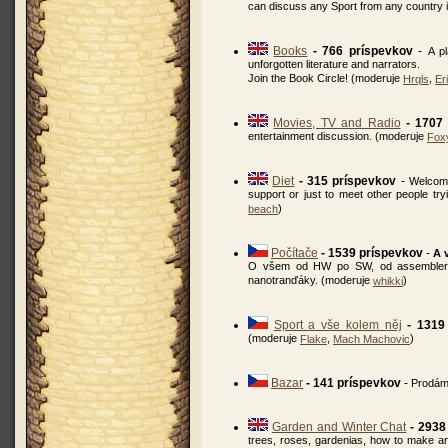
can discuss any Sport from any country 
Books
- 766 príspevkov
-
A p
unforgotten literature and narrators.
Join the Book Circle! (moderuje
,
Hrqls
Er
Movies, TV and Radio
- 1707
entertainment discussion. (moderuje
Fox
Diet
- 315 príspevkov
-
Welcome
support or just to meet other people tryi
)
beach
Počítače
- 1539 príspevkov
-
A 
O všem od HW po SW, od assembleru p
nanotranďáky. (moderuje
)
whikki
Sport a vše kolem něj
- 1319
(moderuje
,
)
Flake
Mach Machovic
Bazar
- 141 príspevkov
-
Prodám,
Garden and Winter Chat
- 2938
trees, roses, gardenias, how to make an