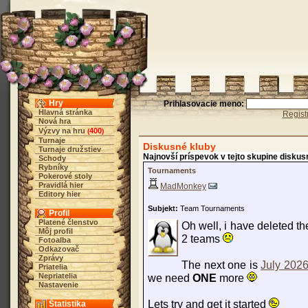
Hry
Prihlasovacie meno:
Hlavná stránka
Regist
Nová hra
Výzvy na hru
400
(
)
Turnaje
Diskusné kluby
Turnaje družstiev
Najnovší príspevok v tejto skupine diskus
Schody
Rybníky
Tournaments
Pokerové stoly
Pravidlá hier
MadMonkey
Editory hier
Subjekt:
Team Tournaments
Profil
Platené členstvo
Oh well, i have deleted th
Môj profil
2 teams
Fotoalba
Odkazovač
Zprávy
The next one is
July 2026
Priatelia
Nepriatelia
we need
ONE
more
Nastavenie
Lets try and get it started
Štatistika