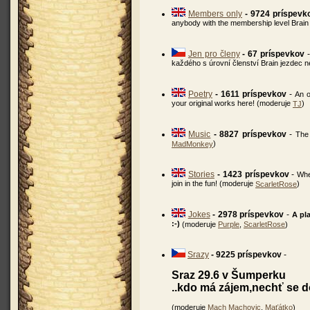
Members only
- 9724 príspevk
anybody with the membership level Brain
Jen pro členy
- 67 príspevkov
každého s úrovní členství Brain jezdec 
Poetry
- 1611 príspevkov
-
An o
your original works here! (moderuje
)
TJ
Music
- 8827 príspevkov
-
The 
)
MadMonkey
Stories
- 1423 príspevkov
-
Whe
join in the fun! (moderuje
)
ScarletRose
Jokes
- 2978 príspevkov
-
A pla
:-)
(moderuje
Purple
,
ScarletRose
)
Srazy
- 9225 príspevkov
-
Sraz 29.6 v Šumperku
..kdo má zájem,nechť se d
(moderuje
Mach Machovic
,
Maťátko
)