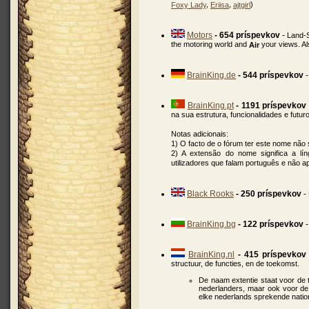
,
,
)
Foxy Lady
Eriisa
ajtgirl
Motors
- 654 príspevkov
-
Land-
the motoring world and
your views. Al
Air
BrainKing.de
- 544 príspevkov
BrainKing.pt
- 1191 príspevkov
na sua estrutura, funcionalidades e futuro
Notas adicionais:
1) O facto de o fórum ter este nome não s
2) A extensão do nome significa a lí
utilizadores que falam português e não 
Black Rooks
- 250 príspevkov
-
BrainKing.bg
- 122 príspevkov
BrainKing.nl
- 415 príspevkov
structuur, de functies, en de toekomst.
De naam extentie staat voor de ta
nederlanders, maar ook voor de 
elke nederlands sprekende nation