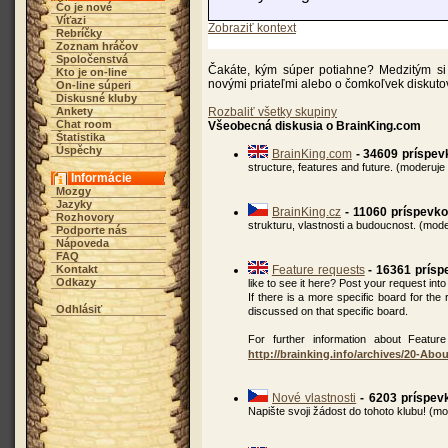
Čo je nové
Víťazi
Zobraziť kontext
Rebríčky
Zoznam hráčov
Spoločenstvá
Čakáte, kým súper potiahne? Medzitým si 
Kto je on-line
novými priateľmi alebo o čomkoľvek diskuto
On-line súperi
Diskusné kluby
Ankety
Rozbaliť všetky skupiny
Chat room
Všeobecná diskusia o BrainKing.com
Štatistika
Úspěchy
BrainKing.com
- 34609 príspev
structure, features and future. (moderuje
Informácie
Mozgy
Jazyky
BrainKing.cz
- 11060 príspevk
Rozhovory
strukturu, vlastnosti a budoucnost. (mod
Podporte nás
Nápoveda
FAQ
Kontakt
Feature requests
- 16361 prís
Odkazy
like to see it here? Post your request into
If there is a more specific board for the
Odhlásiť
discussed on that specific board.
For further information about Feature
http://brainking.info/archives/20-Abo
Nové vlastnosti
- 6203 príspev
Napište svoji žádost do tohoto klubu! (m