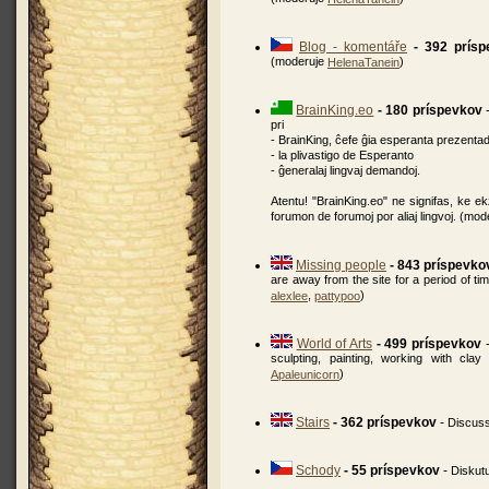
Blog - komentáře
- 392 prís
(moderuje
)
HelenaTanein
BrainKing.eo
- 180 príspevkov
pri
- BrainKing, ĉefe ĝia esperanta prezenta
- la plivastigo de Esperanto
- ĝeneralaj lingvaj demandoj.
Atentu! "BrainKing.eo" ne signifas, ke ekz
forumon de forumoj por aliaj lingvoj. (mo
Missing people
- 843 príspevko
are away from the site for a period of t
,
)
alexlee
pattypoo
World of Arts
- 499 príspevkov
sculpting, painting, working with cl
)
Apaleunicorn
Stairs
- 362 príspevkov
-
Discuss
Schody
- 55 príspevkov
-
Diskut