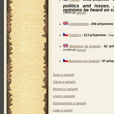
politics and issues
opinions be heard on c
(moderuje
)
Vikings
Achievements
- 268 príspevkov
Úspěchy
- 213 príspevkov
-
Úsp
BrainKing for Android
- 82 pr
(moderuje
)
Fencer
BrainKing pro Android
- 97 prís
Šach a varianty
Dáma a varianty
Reversi a varianty
Line4 a varianty
Backgammon a varianty
Lode a varinty