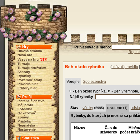
Hry
Prihlasovacie meno:
Hlavná stránka
Regist
Nová hra
Výzvy na hru
317
(
)
Turnaje
Beh okolo rybníka
(
ukázať pravidlá
Turnaje družstiev
Schody
Rybníky
Pokerové stoly
Veřejné
Společenstva
Pravidlá hier
Editory hier
- Beh okolo rybníka,
- Beh v temnote,
Profil
Nájdi rybníky
:
Platené členstvo
Môj profil
Stav
:
všetky
otvorené
odšta
(5995)
(1)
Fotoalba
Odkazovač
Rybníky, do ktorých je možné sa prihlá
Zprávy
Priatelia
Nepriatelia
Názov
Čas do
Min/m
Nastavenie
uzávierky
počet hráč
Štatistika