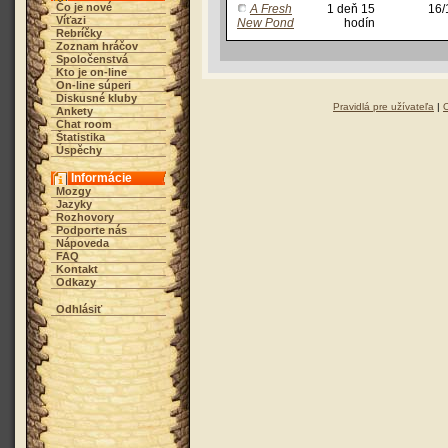
Čo je nové
A Fresh
1 deň 15
16/
Víťazi
New Pond
hodín
Rebríčky
Zoznam hráčov
Spoločenstvá
Kto je on-line
On-line súperi
Diskusné kluby
Pravidlá pre užívateľa
|
Ankety
Chat room
Štatistika
Úspěchy
Informácie
Mozgy
Jazyky
Rozhovory
Podporte nás
Nápoveda
FAQ
Kontakt
Odkazy
Odhlásiť