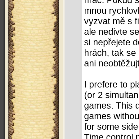
mnou rychlov
vyzvat mě s f
ale nedivte s
si nepřejete 
hrách, tak s
ani neobtěžuj
I prefere to 
(or 2 simulta
games. This d
games withou
for some side
Time control 