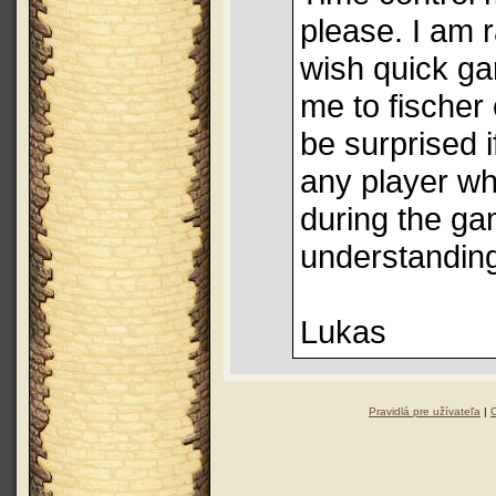
please. I am r
wish quick gam
me to fischer
be surprised i
any player wh
during the ga
understandin
Lukas
Pravidlá pre užívateľa
|