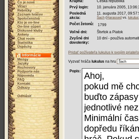
Krajina:
Česká republika
Čo je nové
Víťazi
Prvý login:
10. januára 2005, 13:06:
Rebríčky
Posledná
11. augusta 2017, 09:57
Zoznam hráčov
akcia:
Šach
(
Harassed
vs.
lukulus
Spoločenstvá
Kto je on-line
Počet žetonů:
1799
On-line súperi
Diskusné kluby
Voľné dni:
Štvrtok a Piatok
Ankety
Zvyšné dni
10 dní - používa automa
Chat room
dovolenky:
Štatistika
Úspěchy
Pridať požívateľa lukulus k svojím priateľ
Informácie
Mozgy
Vyzvať hráča
lukulus
na hru
Jazyky
Rozhovory
Popis:
Podporte nás
Ahoj,
Nápoveda
FAQ
pokud mě chce
Kontakt
Odkazy
buďto zápasy 
Odhlásiť
jednotlivé ne
Minimální čas
dopředu říkám
hráč. Pokud s