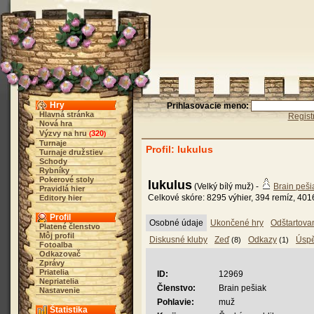
Hry
Prihlasovacie meno:
Hlavná stránka
Regist
Nová hra
Výzvy na hru
320
(
)
Turnaje
Profil: lukulus
Turnaje družstiev
Schody
Rybníky
Pokerové stoly
lukulus
(Velký bílý muž) -
Brain peši
Pravidlá hier
Celkové skóre: 8295 výhier, 394 remíz, 401
Editory hier
Profil
Osobné údaje
Ukončené hry
Odštartova
Platené členstvo
Môj profil
Diskusné kluby
Zeď
Odkazy
Úsp
(8)
(1)
Fotoalba
Odkazovač
Zprávy
Priatelia
ID:
12969
Nepriatelia
Členstvo:
Brain pešiak
Nastavenie
Pohlavie:
muž
Štatistika