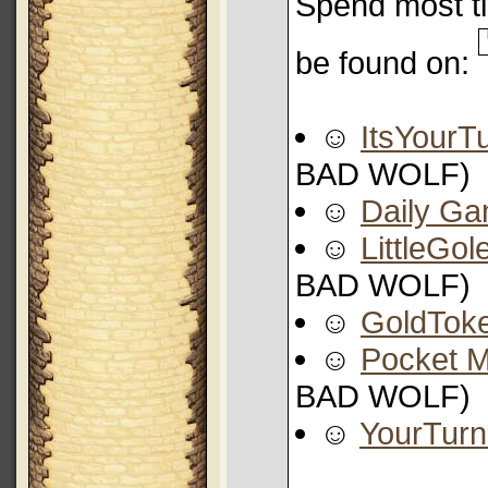
Spend most ti
be found on:
☺
ItsYourT
BAD WOLF)
☺
Daily G
☺
LittleGo
BAD WOLF)
☺
GoldTok
☺
Pocket 
BAD WOLF)
☺
YourTur