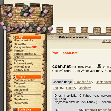
Hry
Prihlasovacie meno:
Hlavná stránka
Regist
Nová hra
Výzvy na hru
342
(
)
Turnaje
Profil: coan.net
Turnaje družstiev
Schody
Rybníky
Pokerové stoly
coan.net
Pravidlá hier
(BIG BAD WOLF) -
Brain 
Editory hier
Celkové skóre: 7246 výhier, 307 remíz, 401
Profil
Platené členstvo
Osobné údaje
Ukončené hry
Odštartova
Môj profil
Fotoalba
Zeď
Odkazy
Úspěchy
(15)
Odkazovač
Zprávy
Dnešná aktivita: 0 ťahov
(Čas serveru
Priatelia
05:42:30)
Nepriatelia
Najväčšia aktivita: 2222 ťahov (11. dece
Nastavenie
Štatistika
ID:
2560 (
zobraziť predchá