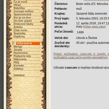
Čo je nové
Členstvo:
Brain veža (25. februára
Víťazi
Rebríčky
Pohlavie:
muž
Zoznam hráčov
Krajina:
Spojené štáty americké
Spoločenstvá
Kto je on-line
Prvý login:
5. februára 2003, 16:25:
On-line súperi
Posledná
12. apríla 2026, 19:47:1
Diskusné kluby
akcia:
kluby (
Other game sites
)
Ankety
Chat room
Počet žetonů:
1489
Štatistika
Úspěchy
Voľné dni:
Utorok a Štvrtok
Zvyšné dni
45 dní - používa automa
Informácie
dovolenky:
Mozgy
Jazyky
Rozhovory
Pridať požívateľa coan.net k svojím p
Podporte nás
požívateľa coan.net k svojím nepriateľom
Nápoveda
FAQ
Kontakt
Uživatel
coan.net
si nepřeje dostávat výz
Odkazy
Odhlásiť