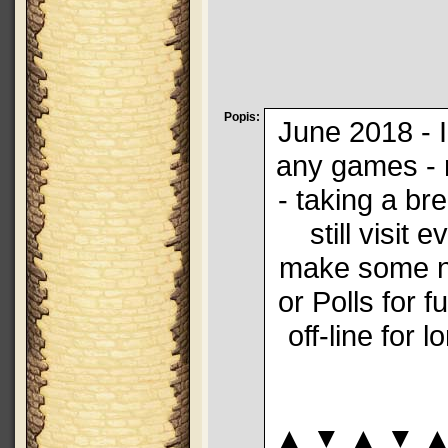
Popis:
June 2018 - I
any games - 
- taking a br
still visit
make some 
or Polls for f
off-line for
▲ ▼ ▲ ▼ ▲