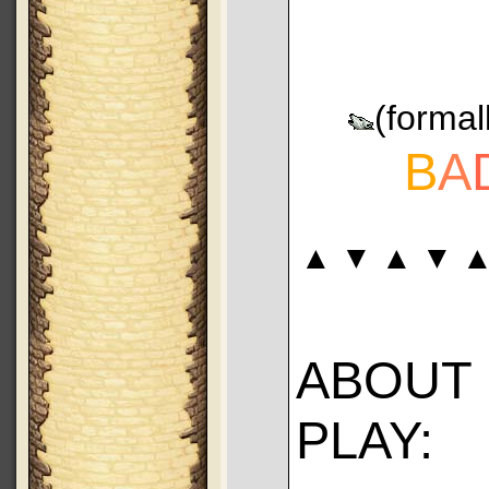
(formal
B
A
▲ ▼ ▲ ▼ ▲
ABOUT
PLAY: