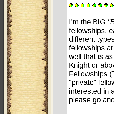
I'm the BIG
"
fellowships, 
different typ
fellowships 
well that is a
Knight or abo
Fellowships (
"private" fello
interested in a
please go an