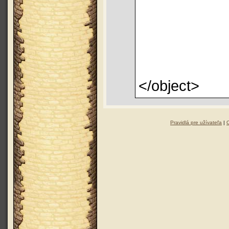
</object>
Pravidlá pre užívateľa
|