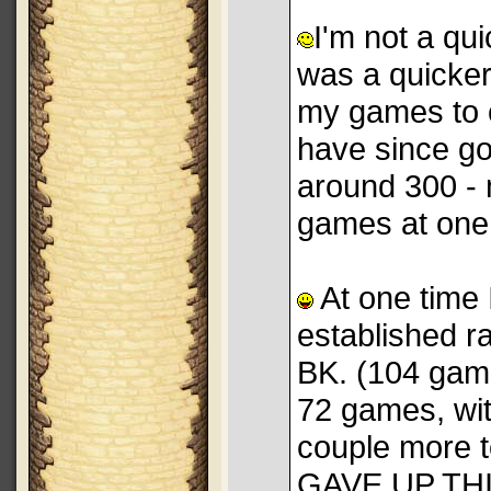
I'm not a qu
was a quicker
my games to c
have since go
around 300 - 
games at one 
At one time 
established r
BK. (104 games
72 games, wi
couple more to
GAVE UP THI