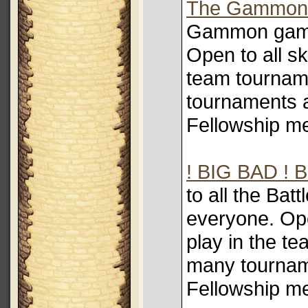
The Gammon
Gammon game
Open to all ski
team tournam
tournaments a
Fellowship m
! BIG BAD ! B
to all the Ba
everyone. Open
play in the t
many tourname
Fellowship m