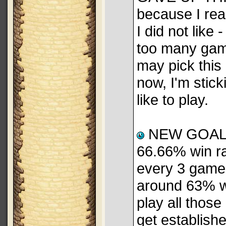
because I rea
I did not like 
too many game
may pick this 
now, I'm stick
like to play.
NEW GOAL: I
66.66% win rat
every 3 games
around 63% win
play all those
get establish