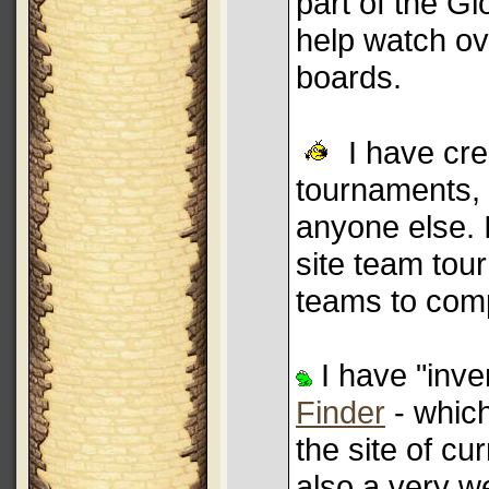
part of the G
help watch ov
boards.
I have cre
tournaments,
anyone else. I
site team tou
teams to comp
I have "inv
Finder
- which
the site of cu
also a very w