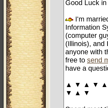
Good Luck in
I'm married
Information 
(computer guy
(Illinois), and
anyone with th
free to
send 
have a questi
▲ ▼ ▲ ▼ ▲
▼ ▲ ▼