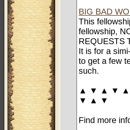
BIG BAD WO
This fellowshi
fellowship,
REQUESTS TO
It is for a sim
to get a few 
such.
▲ ▼ ▲ ▼ ▲
▼ ▲ ▼
Find more inf