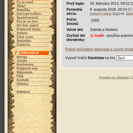
Čo je nové
Prvý login:
26. februára 2013, 09:52:
Víťazi
Posledná
6. augusta 2026, 20:24:17
Rebríčky
akcia:
kockový poker
(
karij
vs.
Stan
Zoznam hráčov
Spoločenstvá
Počet
1000
Kto je on-line
žetonů:
On-line súperi
Diskusné kluby
Voľné dni:
Sobota a Nedeľa
Ankety
Zvyšné dni
11 hodín
- používa automa
Chat room
dovolenky:
Štatistika
Úspěchy
Pridať požívateľa Stanislaw k svojím pria
Informácie
Mozgy
Vyzvať hráča
Stanislaw
na hru
Jazyky
Rozhovory
Podporte nás
Nápoveda
FAQ
Pravidlá pre užívateľa
|
Kontakt
Odkazy
Odhlásiť