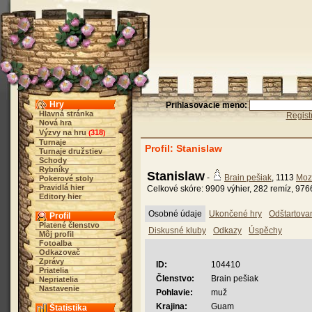
Hry
Prihlasovacie meno:
Hlavná stránka
Regist
Nová hra
Výzvy na hru
318
(
)
Turnaje
Profil: Stanislaw
Turnaje družstiev
Schody
Rybníky
Stanislaw
-
Brain pešiak
, 1113
Moz
Pokerové stoly
Pravidlá hier
Celkové skóre: 9909 výhier, 282 remíz, 976
Editory hier
Osobné údaje
Ukončené hry
Odštartova
Profil
Platené členstvo
Diskusné kluby
Odkazy
Úspěchy
Môj profil
Fotoalba
Odkazovač
Zprávy
ID:
104410
Priatelia
Členstvo:
Brain pešiak
Nepriatelia
Nastavenie
Pohlavie:
muž
Krajina:
Guam
Štatistika