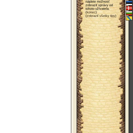
nájdete možnosť
zobraziť správy od
tohoto užívateľa.
(
konec
)
(
zobraziť všetky tipy
)