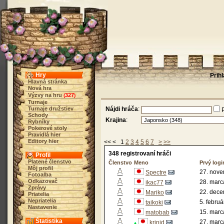
Hry
Prih
Hlavná stránka
Nová hra
Výzvy na hru
327
(
)
Turnaje
Turnaje družstiev
Nájdi hráča
:
Schody
Krajina
:
Rybníky
Pokerové stoly
Pravidlá hier
Editory hier
<< < 1
2
3
4
5
6
7
>
>>
348 registrovaní hráči
Profil
Platené členstvo
Členstvo
Meno
Prvý logi
Môj profil
27. nove
Spectre
Fotoalba
Odkazovač
28. marc
ikac77
Zprávy
22. dece
Mariko
Priatelia
Nepriatelia
5. febru
taikoki
Nastavenie
15. marc
matobab
Štatistika
27. marc
krinid