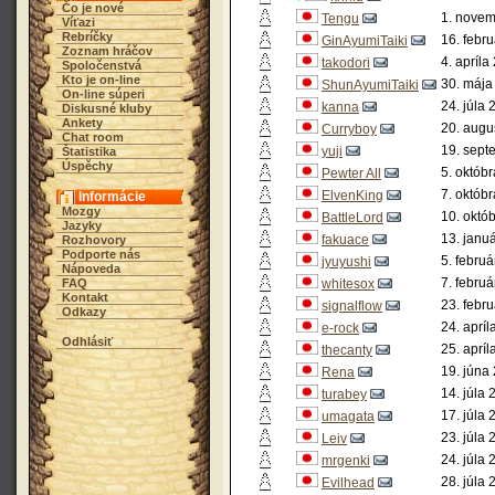
Čo je nové
1. novem
Tengu
Víťazi
Rebríčky
16. febr
GinAyumiTaiki
Zoznam hráčov
4. apríla
takodori
Spoločenstvá
Kto je on-line
30. mája
ShunAyumiTaiki
On-line súperi
24. júla 
kanna
Diskusné kluby
Ankety
20. augu
Curryboy
Chat room
19. sept
yuji
Štatistika
Úspěchy
5. októb
Pewter All
7. októb
ElvenKing
Informácie
Mozgy
10. októ
BattleLord
Jazyky
13. janu
fakuace
Rozhovory
Podporte nás
5. febru
jyuyushi
Nápoveda
7. febru
FAQ
whitesox
Kontakt
23. febr
signalflow
Odkazy
24. apríl
e-rock
Odhlásiť
25. apríl
thecanty
19. júna
Rena
14. júla 
turabey
17. júla 
umagata
23. júla 
Leiv
24. júla 
mrgenki
28. júla 
Evilhead