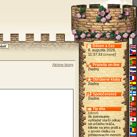
Dátum a čas
8. augusta 2026,
11:37:33 (
)
zmeniť
Akívne ikony
Priatelia on-line
žiadny
Obľúbené kluby
žiadny
Spoločenstvá
žiadne
Tip dňa
(
skryť
)
Ak potrebujete
vyhľadať starší odkaz
od určitého hráča,
kliknite na jeho profil a
v prvom riadku za
prihlasovacím menom