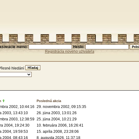
lasovacie meno:
Heslo:
Registrácia nového užívateľa
Přesné hledání
n
Posledná akcia
mbra 2002, 10:44:16
29. novembra 2002, 09:15:35
a 2003, 13:43:10
26. júna 2003, 13:01:26
mbra 2003, 12:38:59
25. júna 2004, 10:21:29
ára 2004, 19:24:30
10. februára 2006, 16:26:41
a 2004, 19:59:53
15. apríla 2008, 23:28:06
a 2004, 08:43:16
8. augusta 2026, 11:37:18