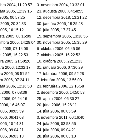
bra 2004, 11:29:57
3. novembra 2004, 13:33:01
uára 2005, 12:39:16
23. augusta 2008, 04:58:55
 2005, 06:57:25
12. decembra 2018, 13:21:22
 2005, 20:34:33
30. januára 2006, 19:25:48
2005, 16:15:12
30. júla 2005, 17:37:45
sta 2005, 08:16:09
15. septembra 2005, 13:38:56
embra 2005, 14:28:04
30. novembra 2005, 15:35:29
ra 2005, 07:14:08
6. októbra 2006, 06:45:06
ra 2005, 16:22:53
7. októbra 2005, 16:22:53
bra 2005, 21:50:26
10. októbra 2005, 22:12:33
ára 2006, 12:32:17
31. januára 2006, 07:30:29
ára 2006, 08:51:52
17. februára 2006, 09:52:28
ára 2006, 07:24:11
7. februára 2006, 13:56:00
uára 2006, 12:16:58
23. februára 2006, 12:16:58
a 2006, 07:08:39
2. decembra 2006, 14:50:53
a 2006, 06:24:16
25. apríla 2006, 06:30:27
 2006, 16:46:07
20. júna 2006, 15:26:11
2006, 00:05:59
14. júla 2006, 00:05:59
2006, 06:41:08
3. novembra 2011, 00:16:40
2006, 10:14:31
24. júla 2006, 03:53:56
2006, 09:04:21
24. júla 2006, 09:04:21
2006, 06:03:13
28. júla 2006, 06:03:13