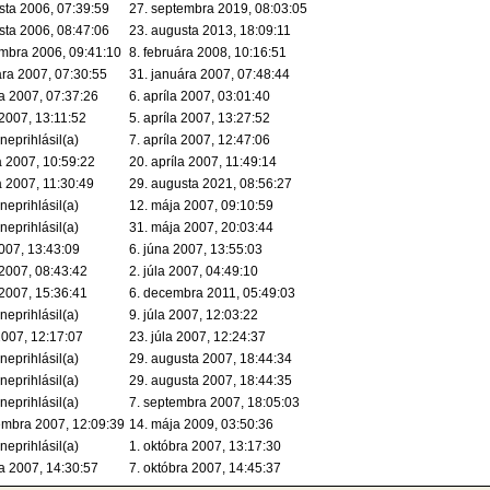
sta 2006, 07:39:59
27. septembra 2019, 08:03:05
sta 2006, 08:47:06
23. augusta 2013, 18:09:11
mbra 2006, 09:41:10
8. februára 2008, 10:16:51
ára 2007, 07:30:55
31. januára 2007, 07:48:44
a 2007, 07:37:26
6. apríla 2007, 03:01:40
 2007, 13:11:52
5. apríla 2007, 13:27:52
 neprihlásil(a)
7. apríla 2007, 12:47:06
a 2007, 10:59:22
20. apríla 2007, 11:49:14
a 2007, 11:30:49
29. augusta 2021, 08:56:27
 neprihlásil(a)
12. mája 2007, 09:10:59
 neprihlásil(a)
31. mája 2007, 20:03:44
2007, 13:43:09
6. júna 2007, 13:55:03
 2007, 08:43:42
2. júla 2007, 04:49:10
 2007, 15:36:41
6. decembra 2011, 05:49:03
 neprihlásil(a)
9. júla 2007, 12:03:22
2007, 12:17:07
23. júla 2007, 12:24:37
 neprihlásil(a)
29. augusta 2007, 18:44:34
 neprihlásil(a)
29. augusta 2007, 18:44:35
 neprihlásil(a)
7. septembra 2007, 18:05:03
embra 2007, 12:09:39
14. mája 2009, 03:50:36
 neprihlásil(a)
1. októbra 2007, 13:17:30
ra 2007, 14:30:57
7. októbra 2007, 14:45:37