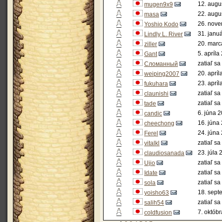
12. augu
mugen9x9
22. augu
masa
26. nove
Yoshio Kodo
31. janu
Lindly L. River
20. marc
ziller
5. apríla
Gant
zatiaľ sa
Сломанный
20. apríl
weiping2007
23. apríl
fukuhara
zatiaľ sa
claunishi
zatiaľ sa
tade
6. júna 
candic
16. júna
cheechong
24. júna
Ferel
zatiaľ sa
vitalkl
23. júla 
claudiosanada
zatiaľ sa
Ujio
zatiaľ sa
Idate
zatiaľ sa
sola
18. sept
yoisho63
zatiaľ sa
salih54
7. októb
coldfusion