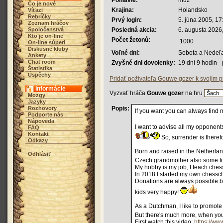
Pohlavie:
muž
Čo je nové
Krajina:
Holandsko
Víťazi
Rebríčky
Prvý login:
5. júna 2005, 17
Zoznam hráčov
Spoločenstvá
Posledná akcia:
6. augusta 2026
Kto je on-line
Počet žetonů:
1000
On-line súperi
Diskusné kluby
Voľné dni:
Sobota a Nedeľ
Ankety
Chat room
Zvyšné dni dovolenky:
19 dní 9 hodín 
Štatistika
Úspěchy
Pridať požívateľa Gouwe gozer k svojím p
Informácie
Vyzvať hráča
Gouwe gozer
na hru
Mozgy
Jazyky
Rozhovory
Popis:
If you want you can always fin
Podporte nás
Nápoveda
I want to advise all my opponents
FAQ
Kontakt
So, surrender is theref
Odkazy
Born and raised in the Netherland
Odhlásiť
Czech grandmother also some fo
My hobby is my job, I teach chess
In 2018 I started my own chesscl
Donations are always possible 
kids very happy!
As a Dutchman, I like to promote m
But there's much more, when yo
First watch this video:
https://w