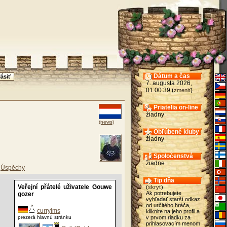
Dátum a čas
7. augusta 2026,
01:00:39 (
)
zmeniť
Priatelia on-line
žiadny
(news)
Obľúbené kluby
žiadny
Spoločenstvá
žiadne
Úspěchy
Tip dňa
Veřejní přátelé uživatele Gouwe
(
skryť
)
Ak potrebujete
gozer
vyhľadať starší odkaz
od určitého hráča,
currylms
kliknite na jeho profil a
prezerá hlavnú stránku
v prvom riadku za
prihlasovacím menom