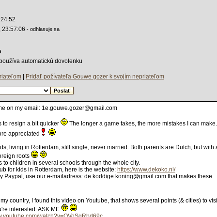
:24:52
, 23:57:06
- odhlasuje sa
a
- používa automatickú dovolenku
riateľom
|
Pridať požívateľa Gouwe gozer k svojím nepriateľom
d me on my email: 1e.gouwe.gozer@gmail.com
 to resign a bit quicker
The longer a game takes, the more mistakes I can make.
ore appreciated
s, living in Rotterdam, still single, never married. Both parents are Dutch, but with 
reign roots
 to children in several schools through the whole city.
ub for kids in Rotterdam, here is the website:
https://www.dekoko.nl/
by Paypal, use our e-mailadress: de.koddige.koning@gmail.com that makes these
y country, I found this video on Youtube, that shows several points (& cities) to visi
u're interested: ASK ME
ww.youtube.com/watch?v=QVoSgRbd69c