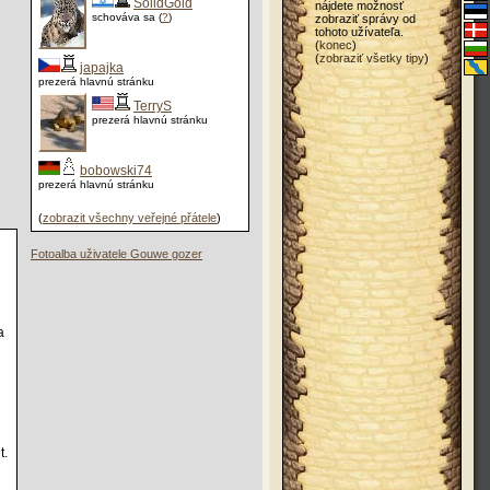
SolidGold
nájdete možnosť
schováva sa (
?
)
zobraziť správy od
tohoto užívateľa.
(
konec
)
(
zobraziť všetky tipy
)
japajka
prezerá hlavnú stránku
TerryS
prezerá hlavnú stránku
bobowski74
prezerá hlavnú stránku
(
zobrazit všechny veřejné přátele
)
Fotoalba uživatele Gouwe gozer
a
t.