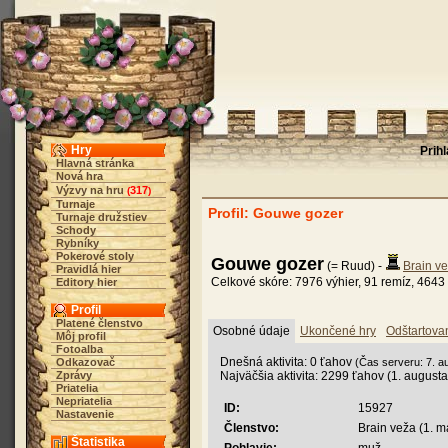
Hry
Prih
Hlavná stránka
Nová hra
Výzvy na hru
317
(
)
Turnaje
Profil: Gouwe gozer
Turnaje družstiev
Schody
Rybníky
Pokerové stoly
Gouwe gozer
(= Ruud) -
Brain v
Pravidlá hier
Celkové skóre: 7976 výhier, 91 remíz, 4643 
Editory hier
Profil
Platené členstvo
Osobné údaje
Ukončené hry
Odštartova
Môj profil
Fotoalba
Dnešná aktivita: 0 ťahov
Odkazovač
(Čas serveru: 7. a
Zprávy
Najväčšia aktivita: 2299 ťahov (1. august
Priatelia
Nepriatelia
ID:
15927
Nastavenie
Členstvo:
Brain veža (1. m
Štatistika