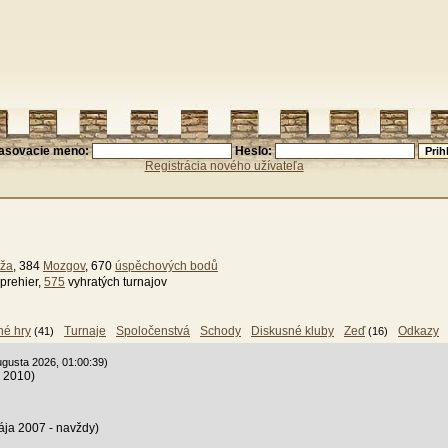
lasovacie meno:
Heslo:
Registrácia nového užívateľa
eža
, 384
Mozgov
, 670
úspěchových bodů
prehier,
575
vyhratých turnajov
né hry
Turnaje
Spoločenstvá
Schody
Diskusné kluby
Zeď
Odkazy
(41)
(16)
ugusta 2026, 01:00:39)
a 2010)
ája 2007 - navždy)