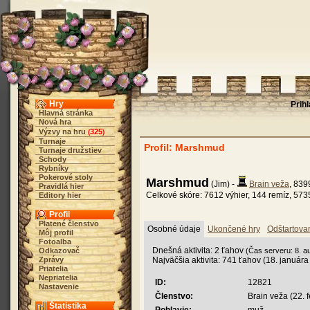
Hry
Prih
Hlavná stránka
Nová hra
Výzvy na hru
325
(
)
Turnaje
Profil: Marshmud
Turnaje družstiev
Schody
Rybníky
Pokerové stoly
Marshmud
(Jim) -
Brain veža
, 83
Pravidlá hier
Celkové skóre: 7612 výhier, 144 remíz, 573
Editory hier
Profil
Platené členstvo
Osobné údaje
Ukončené hry
Odštartova
Môj profil
Fotoalba
Dnešná aktivita: 2 ťahov
Odkazovač
(Čas serveru: 8. a
Zprávy
Najväčšia aktivita: 741 ťahov (18. január
Priatelia
Nepriatelia
ID:
12821
Nastavenie
Členstvo:
Brain veža (22. 
Štatistika