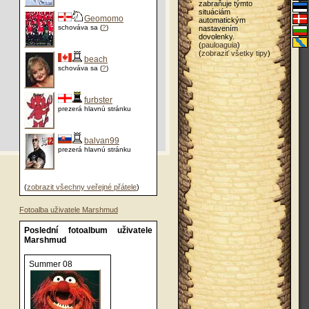
zabraňuje týmto
situáciám
Geomomo
automatickým
schováva sa (
?
)
nastavením
dovolenky.
(
pauloaguia
)
(
zobraziť všetky tipy
)
beach
schováva sa (
?
)
furbster
prezerá hlavnú stránku
balvan99
prezerá hlavnú stránku
(
zobrazit všechny veřejné přátele
)
Fotoalba uživatele Marshmud
Poslední fotoalbum uživatele
Marshmud
Summer 08