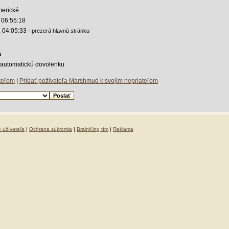
merické
 06:55:18
, 04:05:33
- prezerá hlavnú stránku
a
a automatickú dovolenku
ateľom
|
Pridať požívateľa Marshmud k svojím nepriateľom
e užívateľa
|
Ochrana súkromia
|
BrainKing tím
|
Reklama