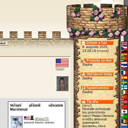
Dátum a čas
8. augusta 2026,
14:28:19 (
)
zmeniť
Priatelia on-line
žiadny
(news)
Obľúbené kluby
žiadny
Spoločenstvá
žiadne
Tip dňa
Veřejní přátelé uživatele
(
skryť
)
Neustále prehrávate
Marshmud
hry prekročením
času? Platiaci členovia
dhaas70
si môžu aktivovať
prezerá hlavnú stránku
automatickú
dovolenku, ktorá