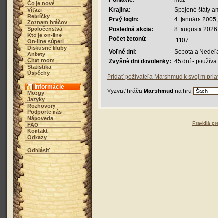
Pohlavie:
muž
Čo je nové
Krajina:
Spojené štáty a
Víťazi
Rebríčky
Prvý login:
4. januára 2005,
Zoznam hráčov
Spoločenstvá
Posledná akcia:
8. augusta 2026
Kto je on-line
Počet žetonů:
1107
On-line súperi
Diskusné kluby
Voľné dni:
Sobota a Nedeľ
Ankety
Chat room
Zvyšné dni dovolenky:
45 dní - použív
Štatistika
Úspěchy
Pridať požívateľa Marshmud k svojím pri
Informácie
Vyzvať hráča
Marshmud
na hru
Mozgy
Jazyky
Rozhovory
Podporte nás
Nápoveda
Pravidlá pr
FAQ
Kontakt
Odkazy
Odhlásiť