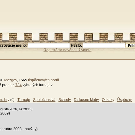
lasovacie meno:
Heslo:
Registrácia nového užívateľa
990
Mozgov
, 1565
úspěchových bodů
5 prehier,
784
vyhratých turnajov
né hry
Turnaje
Spoločenstvá
Schody
Diskusné kluby
Odkazy
Úspěchy
(9)
ugusta 2026, 14:28:19)
a 2009)
februára 2008 - navždy)