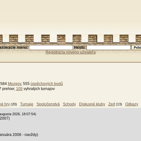
lasovacie meno:
Heslo:
Registrácia nového užívateľa
, 584
Mozgov
, 555
úspěchových bodů
7 prehier,
105
vyhratých turnajov
né hry
Turnaje
Spoločenstvá
Schody
Diskusné kluby
Zeď
Odkazy
(20)
(13)
augusta 2026, 18:07:54)
 2007)
januára 2006 - navždy)