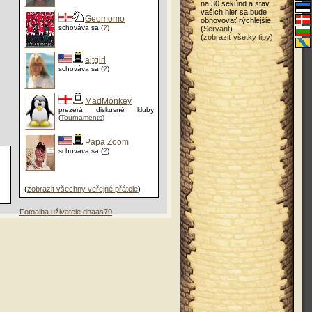
na 30 sekúnd a stav
vašich hier sa bude
Geomomo
obnovovať rýchlejšie.
schováva sa (
?
)
(
Servant
)
(
zobraziť všetky tipy
)
ajtgirl
schováva sa (
?
)
MadMonkey
prezerá diskusné kluby
(
Tournaments
)
Papa Zoom
schováva sa (
?
)
(
zobrazit všechny veřejné přátele
)
Fotoalba uživatele dhaas70