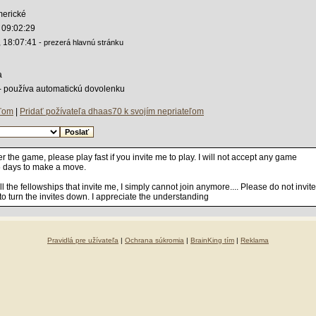
merické
 09:02:29
, 18:07:41
- prezerá hlavnú stránku
a
 - používa automatickú dovolenku
eľom
|
Pridať požívateľa dhaas70 k svojím nepriateľom
er the game, please play fast if you invite me to play. I will not accept any game
 5 days to make a move.
l the fellowships that invite me, I simply cannot join anymore.... Please do not invite
to turn the invites down. I appreciate the understanding
Pravidlá pre užívateľa
|
Ochrana súkromia
|
BrainKing tím
|
Reklama