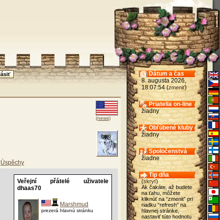
Dátum a čas
8. augusta 2026,
18:07:54 (
)
zmeniť
Priatelia on-line
žiadny
(news)
Obľúbené kluby
žiadny
Spoločenstvá
žiadne
Úspěchy
Tip dňa
Veřejní přátelé uživatele
(
skryť
)
Ak čakáte, až budete
dhaas70
na ťahu, môžete
kliknúť na “zmenit” pri
Marshmud
riadku “refresh” na
prezerá hlavnú stránku
hlavnej stránke,
nastaviť túto hodnotu