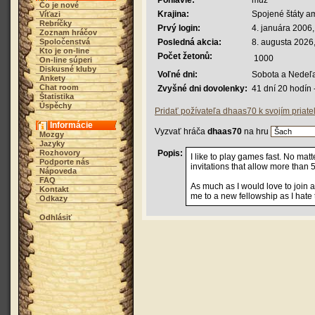
Pohlavie:
muž
Čo je nové
Krajina:
Spojené štáty a
Víťazi
Rebríčky
Prvý login:
4. januára 2006,
Zoznam hráčov
Spoločenstvá
Posledná akcia:
8. augusta 2026
Kto je on-line
Počet žetonů:
1000
On-line súperi
Diskusné kluby
Voľné dni:
Sobota a Nedeľ
Ankety
Chat room
Zvyšné dni dovolenky:
41 dní 20 hodín
Štatistika
Úspěchy
Pridať požívateľa dhaas70 k svojím priat
Informácie
Vyzvať hráča
dhaas70
na hru
Mozgy
Jazyky
Rozhovory
Popis:
I like to play games fast. No matt
Podporte nás
invitations that allow more than
Nápoveda
FAQ
As much as I would love to join al
Kontakt
me to a new fellowship as I hate 
Odkazy
Odhlásiť