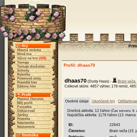
Hry
Prih
Hlavná stránka
Nová hra
Výzvy na hru
325
(
)
Turnaje
Profil: dhaas70
Turnaje družstiev
Schody
Rybníky
Pokerové stoly
dhaas70
(Dusty Haas) -
Brain veža
Pravidlá hier
Celkové skóre: 4857 výhier, 178 remíz, 485
Editory hier
Profil
Platené členstvo
Osobné údaje
Ukončené hry
Odštartova
Môj profil
Fotoalba
Dnešná aktivita: 12 ťahov
Odkazovač
(Čas serveru: 8. 
Zprávy
Najväčšia aktivita: 1176 ťahov (13. marca
Priatelia
Nepriatelia
ID:
22643
Nastavenie
Členstvo:
Brain veža (15. 
Štatistika