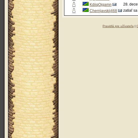
28. dece
KdiiqOjgamn
zatiaľ sa
Chernjavskij468
Pravidlá pre užívateľa
|