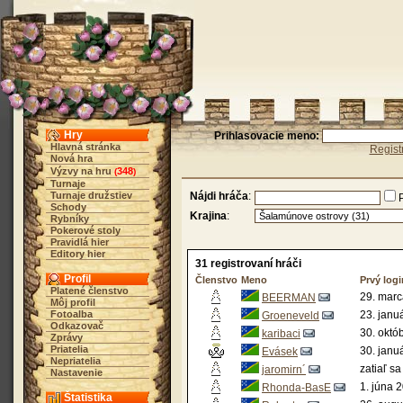
Hry
Prihlasovacie meno:
Hlavná stránka
Regist
Nová hra
Výzvy na hru
348
(
)
Turnaje
Turnaje družstiev
Nájdi hráča
:
Schody
Krajina
:
Rybníky
Pokerové stoly
Pravidlá hier
Editory hier
31 registrovaní hráči
Profil
Členstvo
Meno
Prvý logi
Platené členstvo
29. marc
BEERMAN
Môj profil
Fotoalba
23. janu
Groeneveld
Odkazovač
30. októ
karibaci
Zprávy
Priatelia
30. janu
Evásek
Nepriatelia
zatiaľ sa
jaromirn´
Nastavenie
1. júna 
Rhonda-BasE
Štatistika