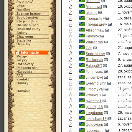
26. augu
Roberter
Čo je nové
Víťazi
10. októ
Matthewsl
Rebríčky
1. novem
aktlrnip
Zoznam hráčov
Spoločenstvá
15. dece
ThomasTeF
Kto je on-line
16. mája
ThomasErew
On-line súperi
Diskusné kluby
27. októ
Allisonmaw
Ankety
11. janu
Kevinlox
Chat room
Štatistika
zatiaľ sa
WarrenNer
Úspěchy
21. augu
Gog
Informácie
7. novem
Spdroidfrivy
Mozgy
6. januá
Ruslannak
Jazyky
Rozhovory
27. augu
FotogaSIT
Podporte nás
20. októ
Tommysox
Nápoveda
FAQ
zatiaľ sa
vincentbv4
Kontakt
zatiaľ sa
Odkazy
Evelynglymn
11. janu
TimothyPal
Odhlásiť
zatiaľ sa
kittyew18
zatiaľ sa
gwenme1
zatiaľ sa
gilbertje16
26. mája
Legofuene
zatiaľ sa
lakeishaqr18
6. novem
Uglovviorp
3. decem
igoproschin