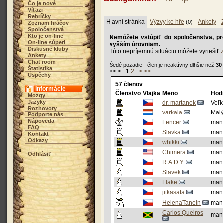
Čo je nové
Víťazi
Rebríčky
Hlavní stránka
Výzvy ke hře
Ankety
(0)
Zoznam hráčov
Spoločenstvá
Kto je on-line
Nemôžete vstúpiť do spoločenstva, pr
On-line súperi
vyšším úrovniam.
Diskusné kluby
Túto nepríjemnú situáciu môžete vyriešiť
Ankety
Chat room
Šedé pozadie - člen je neaktívny dlhšie než
30
Štatistika
<< < 1
2
>
>>
Úspěchy
57 členov
Informácie
Členstvo
Vlajka
Meno
Hod
Mozgy
Jazyky
dr. martanek
Veľk
Rozhovory
varkala
Malý
Podporte nás
Nápoveda
Fencer
man
FAQ
Slavka
man
Kontakt
Odkazy
whikki
man
Chimera
man
Odhlásiť
R.A.D.Y.
man
Slavek
man
Flake
man
jitkasafa
man
HelenaTanein
man
Carlos Queiros
man