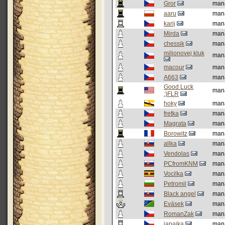
Gror
man
aaru
man
karij
man
Mirda
man
chessik
man
milionovej kluk
man
macour
man
A663
man
Good Luck
man
:)FLR
hoky
man
fretka
man
Magrata
man
Borowitz
man
allka
man
Vendolas
man
PCfromKNM
man
Vocilka
man
Petromil
man
Black angel
man
Evásek
man
RomanZak
man
japajka
man