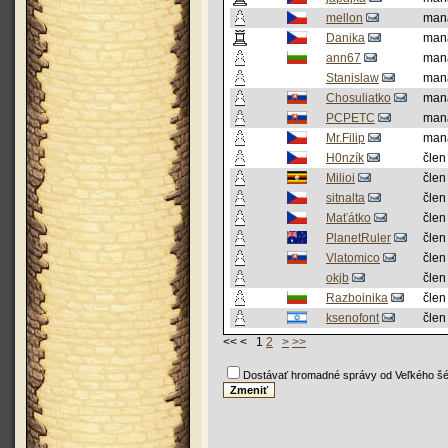
mellon
man
Danika
man
ann67
man
Stanislaw
man
Chosuliatko
man
PCPETC
man
Mr.Filip
man
H0nzík
člen
Milioi
člen
sitnalta
člen
Maťátko
člen
PlanetRuler
člen
Vlatomico
člen
okjb
člen
Razboinika
člen
ksenofont
člen
<< < 1
2
>
>>
Dostávať hromadné správy od Veľkého šé