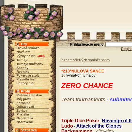
Hry
Prihlasovacie meno:
Hlavná stránka
Regist
Nová hra
Výzvy na hru
400
(
)
Zoznam všetkých spoločenstiev
Turnaje
Turnaje družstiev
Schody
*213*NULOVÁ ŠANCE
Rybníky
16
vyhratých turnajov
Pokerové stoly
Pravidlá hier
Editory hier
ZERO CHANCE
Profil
Platené členstvo
Team tournaments
- submite
Môj profil
Fotoalba
Odkazovač
Zprávy
Priatelia
Nepriatelia
Triple Dice Poker
-
Revenge of th
Nastavenie
Ludo
Attack of the Clones
-
Štatistika
Backgammon
</b></p>
-