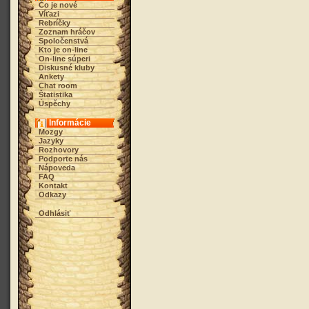
Čo je nové
Víťazi
Rebríčky
Zoznam hráčov
Spoločenstvá
Kto je on-line
On-line súperi
Diskusné kluby
Ankety
Chat room
Štatistika
Úspěchy
Informácie
Mozgy
Jazyky
Rozhovory
Podporte nás
Nápoveda
FAQ
Kontakt
Odkazy
Odhlásiť