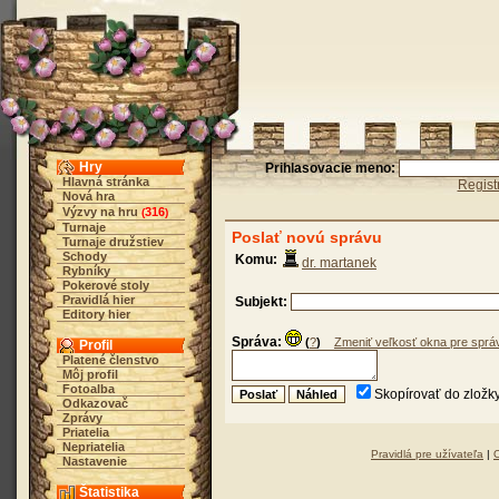
Hry
Prihlasovacie meno:
Hlavná stránka
Regist
Nová hra
Výzvy na hru
316
(
)
Turnaje
Poslať novú správu
Turnaje družstiev
Schody
Komu:
dr. martanek
Rybníky
Pokerové stoly
Pravidlá hier
Subjekt:
Editory hier
Správa:
(
?
)
Zmeniť veľkosť okna pre sprá
Profil
Platené členstvo
Môj profil
Fotoalba
Skopírovať do zložk
Odkazovač
Zprávy
Priatelia
Nepriatelia
Pravidlá pre užívateľa
|
Nastavenie
Štatistika