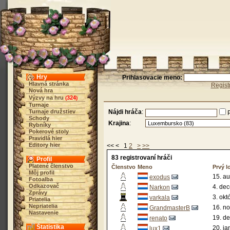
Hry
Prihlasovacie meno:
Hlavná stránka
Regist
Nová hra
Výzvy na hru
324
(
)
Turnaje
Turnaje družstiev
Nájdi hráča
:
Schody
Krajina
:
Rybníky
Pokerové stoly
Pravidlá hier
Editory hier
<< < 1
2
>
>>
83 registrovaní hráči
Profil
Platené členstvo
Členstvo
Meno
Prvý l
Môj profil
15. a
exodus
Fotoalba
Odkazovač
4. de
Narkon
Zprávy
3. okt
varkala
Priatelia
Nepriatelia
16. n
GrandmasterB
Nastavenie
19. d
renato
Štatistika
20. ja
lux1