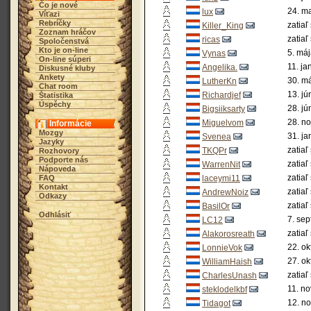
Čo je nové
24. m
lux
Víťazi
Rebríčky
zatiaľ
Killer_King
Zoznam hráčov
zatiaľ
ricas
Spoločenstvá
Kto je on-line
5. má
Vynas
On-line súperi
11. ja
Angelika.
Diskusné kluby
Ankety
30. m
LutherKn
Chat room
13. jú
Richardjef
Štatistika
Úspěchy
28. jú
Bigsiiksarty
28. n
Miguelvom
Informácie
Mozgy
31. ja
Svenea
Jazyky
zatiaľ
TKQPr
Rozhovory
Podporte nás
zatiaľ
WarrenNit
Nápoveda
zatiaľ
FAQ
laceymi11
Kontakt
zatiaľ
AndrewNoiz
Odkazy
zatiaľ
BasilOr
Odhlásiť
7. se
LC12
zatiaľ
Alakorosreath
22. ok
LonnieVok
27. ok
WilliamHaish
zatiaľ
CharlesUnash
11. n
steklodelkbf
12. n
Tidagot