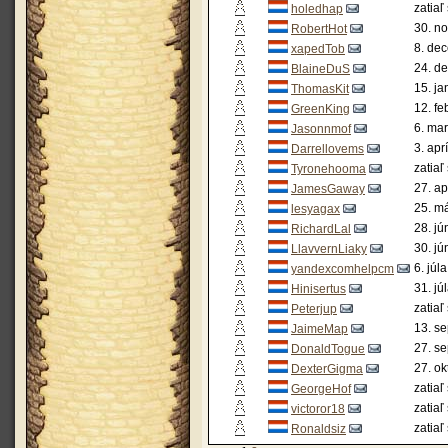
zatiaľ
holedhap
30. n
RobertHot
8. de
xapedTob
24. d
BlaineDuS
15. ja
ThomasKit
12. fe
GreenKing
6. ma
Jasonnmof
3. apr
Darrellovems
zatiaľ
Tyronehooma
27. ap
JamesGaway
25. m
lesyagax
28. jú
RichardLal
30. jú
LlavvernLiaky
6. júl
yandexcomhelpcm
31. jú
Hinisertus
zatiaľ
Peterjup
13. s
JaimeMap
27. s
DonaldTogue
27. ok
DexterGigma
zatiaľ
GeorgeHof
zatiaľ
victoror18
zatiaľ
Ronaldsiz