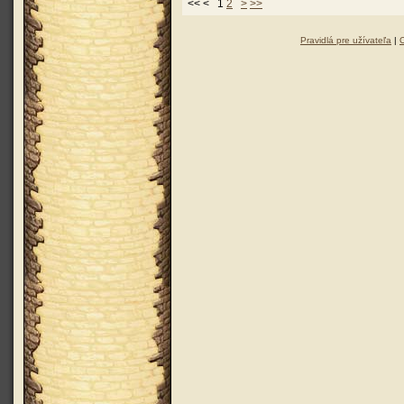
<< < 1
2
>
>>
Pravidlá pre užívateľa
|