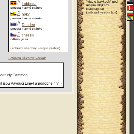
"viac o jazykoch" pod
Labbeda
malými vlajkami.
prezerá hlavnú stránku
(
pauloaguia
)
(
zobraziť všetky tipy
)
hoky
prezerá hlavnú stránku
Dundee
prezerá hlavnú stránku
chessik
odhlasuje sa
(
zobrazit všechny veřejné přátele
)
Fotoalba uživatele varkala
hny odrudy Gammonu.
it jsou Pavouci Line4 a podobne hry :)