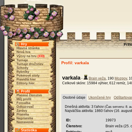
Hry
Prih
Hlavná stránka
Nová hra
Výzvy na hru
333
(
)
Turnaje
Profil: varkala
Turnaje družstiev
Schody
Rybníky
Pokerové stoly
varkala
-
Brain veža
, 190
Mozgov
, 
Pravidlá hier
Celkové skóre: 15984 výhier, 612 remíz, 14
Editory hier
Profil
Platené členstvo
Osobné údaje
Ukončené hry
Odštartova
Môj profil
Fotoalba
Dnešná aktivita: 3 ťahov
Odkazovač
(Čas serveru: 8. a
Zprávy
Najväčšia aktivita: 1860 ťahov (16. augus
Priatelia
Nepriatelia
ID:
19973
Nastavenie
Členstvo:
Brain veža (25. 
Štatistika