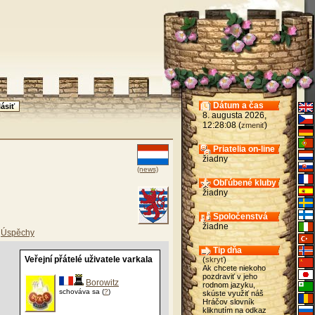
Dátum a čas
8. augusta 2026,
12:28:08 (
)
zmeniť
Priatelia on-line
žiadny
(news)
Obľúbené kluby
žiadny
Spoločenstvá
žiadne
Úspěchy
Tip dňa
Veřejní přátelé uživatele varkala
(
skryť
)
Ak chcete niekoho
pozdraviť v jeho
Borowitz
rodnom jazyku,
schováva sa (
?
)
skúste využiť náš
Hráčov slovník
kliknutím na odkaz