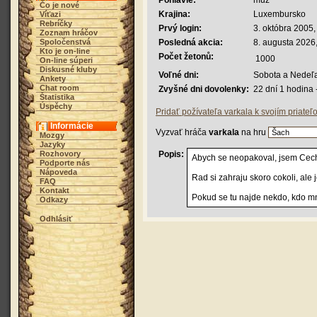
Pohlavie:
muž
Čo je nové
Krajina:
Luxembursko
Víťazi
Rebríčky
Prvý login:
3. októbra 2005,
Zoznam hráčov
Spoločenstvá
Posledná akcia:
8. augusta 2026
Kto je on-line
Počet žetonů:
1000
On-line súperi
Diskusné kluby
Voľné dni:
Sobota a Nedeľ
Ankety
Chat room
Zvyšné dni dovolenky:
22 dní 1 hodina
Štatistika
Úspěchy
Pridať požívateľa varkala k svojím priate
Informácie
Vyzvať hráča
varkala
na hru
Mozgy
Jazyky
Rozhovory
Popis:
Abych se neopakoval, jsem Cech,
Podporte nás
Nápoveda
Rad si zahraju skoro cokoli, al
FAQ
Kontakt
Pokud se tu najde nekdo, kdo mn
Odkazy
Odhlásiť