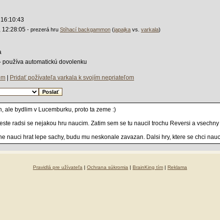
 16:10:43
, 12:28:05
- prezerá hru
Stíhací backgammon
(
japajka
vs.
varkala
)
a
 - používa automatickú dovolenku
ľom
|
Pridať požívateľa varkala k svojím nepriateľom
 ale bydlim v Lucemburku, proto ta zeme :)
e jeste radsi se nejakou hru naucim. Zatim sem se tu naucil trochu Reversi a vsec
e nauci hrat lepe sachy, budu mu neskonale zavazan. Dalsi hry, ktere se chci nauc
Pravidlá pre užívateľa
|
Ochrana súkromia
|
BrainKing tím
|
Reklama