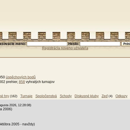
lasovacie meno:
Heslo:
Registrácia nového užívateľa
1050
úspěchových bodů
002 prehier,
858
vyhratých turnajov
né hry
Turnaje
Spoločenstvá
Schody
Diskusné kluby
Zeď
Odkazy
(162)
(4)
ugusta 2026, 12:28:08)
ta 2006)
októbra 2005 - navždy)