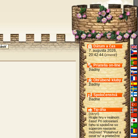
Dátum a čas
7. augusta 2026,
20:42:44 (
)
zmeniť
Priatelia on-line
žiadny
Obľúbené kluby
žiadny
Spoločenstvá
žiadne
Tip dňa
(
skryť
)
Hrajte hru v reálnom
čase! Pri odosielaní
ťahu si spoločne so
súperom nastavte
možnosť “Potiahnuť a
ostať tu” a priebežne