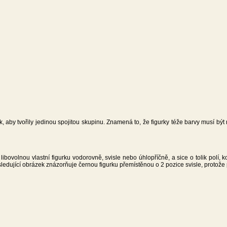
ak, aby tvořily jedinou spojitou skupinu. Znamená to, že figurky téže barvy musí bý
ibovolnou vlastní figurku vodorovně, svisle nebo úhlopříčně, a sice o tolik polí, 
ledující obrázek znázorňuje černou figurku přemístěnou o 2 pozice svisle, protože 