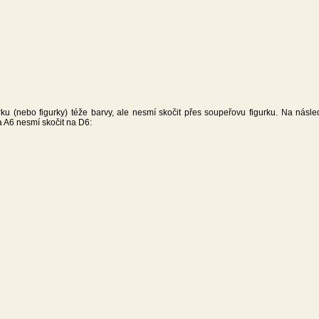
rku (nebo figurky) téže barvy, ale nesmí skočit přes soupeřovu figurku. Na násled
ka A6 nesmí skočit na D6: