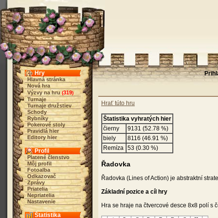
Hry
Prih
Hlavná stránka
Nová hra
Výzvy na hru
319
(
)
Turnaje
Hrať túto hru
Turnaje družstiev
Schody
Rybníky
Štatistika vyhratých hier
Pokerové stoly
čierny
9131 (52.78 %)
Pravidlá hier
Editory hier
biely
8116 (46.91 %)
Remíza
53 (0.30 %)
Profil
Platené členstvo
Řadovka
Môj profil
Fotoalba
Odkazovač
Řadovka (Lines of Action) je abstraktní stra
Zprávy
Priatelia
Základní pozice a cíl hry
Nepriatelia
Nastavenie
Hra se hraje na čtvercové desce 8x8 polí s č
Štatistika