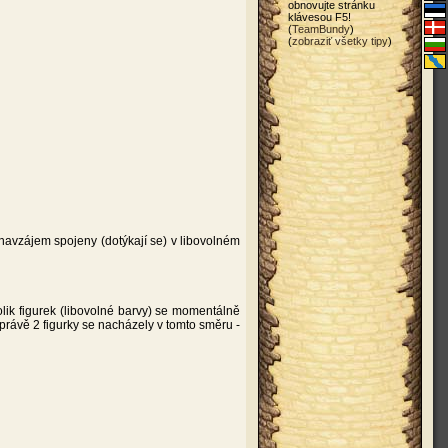
obnovujte stránku
klávesou F5!
(
TeamBundy
)
(
zobraziť všetky tipy
)
t navzájem spojeny (dotýkají se) v libovolném
kolik figurek (libovolné barvy) se momentálně
právě 2 figurky se nacházely v tomto směru -