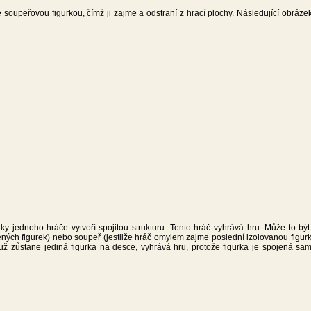
 soupeřovou figurkou, čímž ji zajme a odstraní z hrací plochy. Následující obráz
y jednoho hráče vytvoří spojitou strukturu. Tento hráč vyhrává hru. Může to být
ných figurek) nebo soupeř (jestliže hráč omylem zajme poslední izolovanou figurk
už zůstane jediná figurka na desce, vyhrává hru, protože figurka je spojená sa