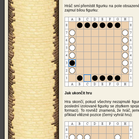
Hráč smí přemístit figurku na pole obsazené
zajmul bílou figurku:
Jak ukončit hru
Hra skončí, pokud všechny nezajmuté figurk
poslední izolované figurky se zbytkem spoje
formaci). To rovněž znamená, že hráč, jem
příklad vítězné pozice (černý vyhrál hru):