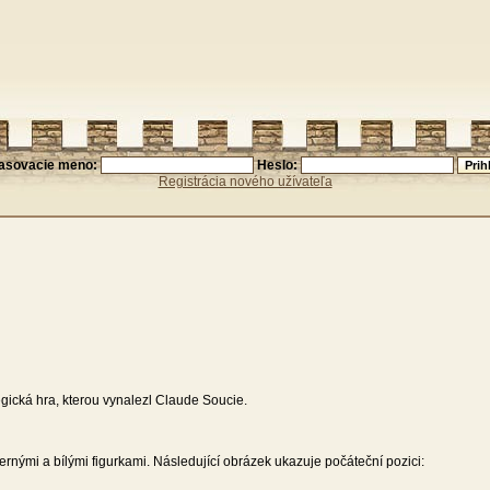
lasovacie meno:
Heslo:
Registrácia nového užívateľa
tegická hra, kterou vynalezl Claude Soucie.
ernými a bílými figurkami. Následující obrázek ukazuje počáteční pozici: