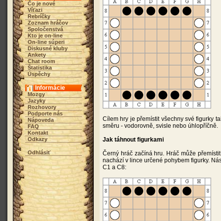
Čo je nové
Víťazi
Rebríčky
Zoznam hráčov
Spoločenstvá
Kto je on-line
On-line súperi
Diskusné kluby
Ankety
Chat room
Štatistika
Úspěchy
Informácie
Mozgy
Jazyky
Rozhovory
Podporte nás
Cílem hry je přemístit všechny své figurky t
Nápoveda
směru - vodorovně, svisle nebo úhlopříčně.
FAQ
Kontakt
Odkazy
Jak táhnout figurkami
Odhlásiť
Černý hráč začíná hru. Hráč může přemístit l
nachází v lince určené pohybem figurky. Nás
C1 a C8: