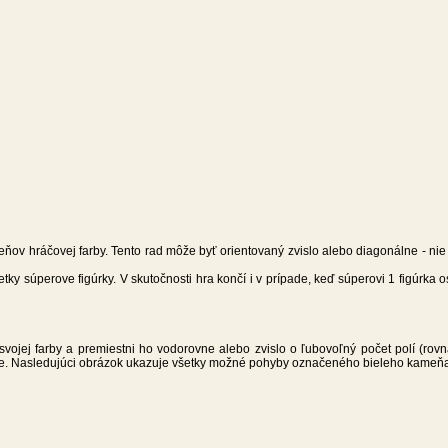
ameňov hráčovej farby. Tento rad môže byť orientovaný zvislo alebo diagonálne - ni
tky súperove figúrky. V skutočnosti hra končí i v prípade, keď súperovi 1 figúrka 
ojej farby a premiestni ho vodorovne alebo zvislo o ľubovoľný počet polí (rovn
este. Nasledujúci obrázok ukazuje všetky možné pohyby označeného bieleho kameň