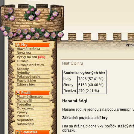
Hry
Prih
Hlavná stránka
Nová hra
Výzvy na hru
339
(
)
Turnaje
Hrať túto hru
Turnaje družstiev
Schody
Rybníky
Štatistika vyhratých hier
Pokerové stoly
biely
7326 (57.41 %)
Pravidlá hier
Editory hier
čierny
5163 (40.46 %)
Remíza
270 (2.11 %)
Profil
Platené členstvo
Hasami šógi
Môj profil
Fotoalba
Odkazovač
Hasami šógi je jednou z najpopulárnejších v
Zprávy
Priatelia
Základná pozícia a cieľ hry
Nepriatelia
Nastavenie
Hra sa hrá na ploche 9x9 políčok. Každý hrá
obrázku:
Štatistika