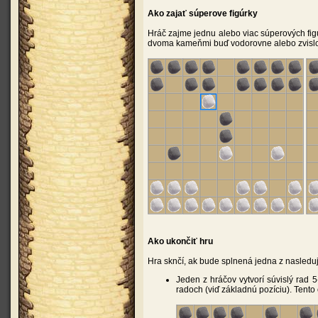
Ako zajať súperove figúrky
Hráč zajme jednu alebo viac súperových fig
dvoma kameňmi buď vodorovne alebo zvislo.
Ako ukončiť hru
Hra sknčí, ak bude splnená jedna z nasledu
Jeden z hráčov vytvorí súvislý rad 
radoch (viď základnú pozíciu). Tento