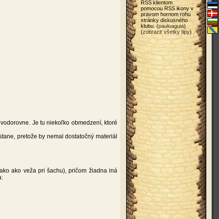
RSS klientom
pomocou RSS ikony v
pravom hornom rohu
stránky diskusného
klubu. (
pauloaguia
)
(
zobraziť všetky tipy
)
e vodorovne. Je tu niekoľko obmedzení, ktoré
ostane, pretože by nemal dostatočný materiál
ako ako veža pri šachu), pričom žiadna iná
a: