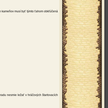
kých kameňov musí byť týmto ťahom obkľúčená
 radu nesmie ležať v hráčových štartovacích