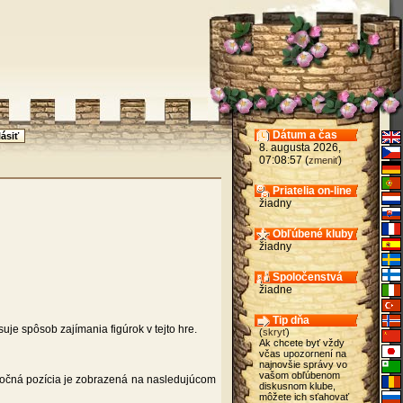
Dátum a čas
8. augusta 2026,
07:08:57 (
)
zmeniť
Priatelia on-line
žiadny
Obľúbené kluby
žiadny
Spoločenstvá
žiadne
Tip dňa
je spôsob zajímania figúrok v tejto hre.
(
skryť
)
Ak chcete byť vždy
včas upozornení na
najnovšie správy vo
vašom obľúbenom
iatočná pozícia je zobrazená na nasledujúcom
diskusnom klube,
môžete ich sťahovať