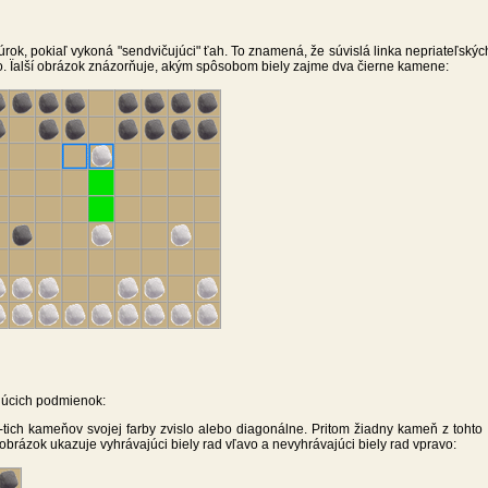
úrok, pokiaľ vykoná "sendvičujúci" ťah. To znamená, že súvislá linka nepriateľs
 Ïalší obrázok znázorňuje, akým spôsobom biely zajme dva čierne kamene:
júcich podmienok:
5-tich kameňov svojej farby zvislo alebo diagonálne. Pritom žiadny kameň z tohto
 obrázok ukazuje vyhrávajúci biely rad vľavo a nevyhrávajúci biely rad vpravo: