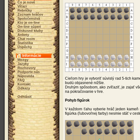
Čo je nové
Víťazi
Rebríčky
Zoznam hráčov
Spoločenstvá
Kto je on-line
On-line súperi
Diskusné kluby
Ankety
Chat room
Štatistika
Úspěchy
Informácie
Mozgy
Jazyky
Rozhovory
Podporte nás
Nápoveda
Cieľom hry je vytvoriť súvislý rad 5-tich k
FAQ
budú objasnené nižšie.
Kontakt
Druhým spôsobom, ako zvíťaziť, je zajať vše
Odkazy
na pokračovanie v hre.
Odhlásiť
Pohyb figúrok
V každom ťahu vyberie hráč jeden kameň sv
figúrka (ľubovoľnej farby) nesmie stáť v c