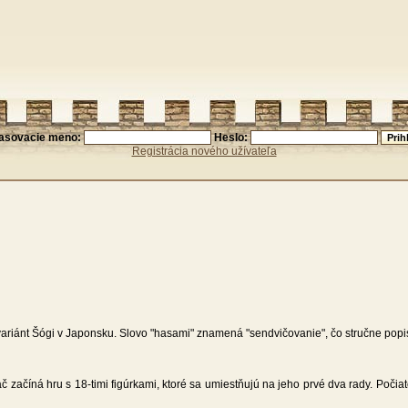
lasovacie meno:
Heslo:
Registrácia nového užívateľa
ariánt Šógi v Japonsku. Slovo "hasami" znamená "sendvičovanie", čo stručne popisu
č začíná hru s 18-timi figúrkami, ktoré sa umiestňujú na jeho prvé dva rady. Poč