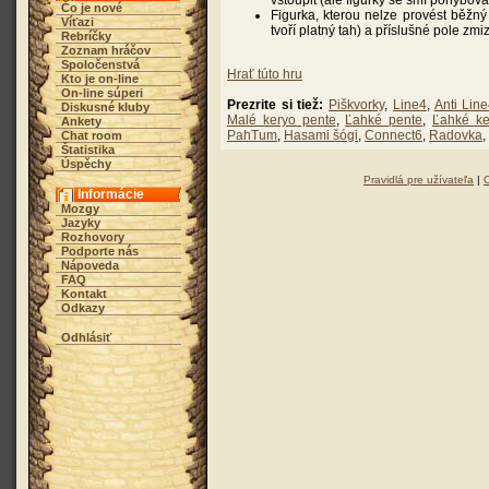
vstoupit (ale figurky se smí pohybova
Čo je nové
Figurka, kterou nelze provést běžn
Víťazi
tvoří platný tah) a příslušné pole zmiz
Rebríčky
Zoznam hráčov
Spoločenstvá
Hrať túto hru
Kto je on-line
On-line súperi
Prezrite si tiež:
Piškvorky
,
Line4
,
Anti Lin
Diskusné kluby
Malé keryo pente
,
Ľahké pente
,
Ľahké ke
Ankety
PahTum
,
Hasami šógi
,
Connect6
,
Radovka
,
Chat room
Štatistika
Úspěchy
Pravidlá pre užívateľa
|
Informácie
Mozgy
Jazyky
Rozhovory
Podporte nás
Nápoveda
FAQ
Kontakt
Odkazy
Odhlásiť