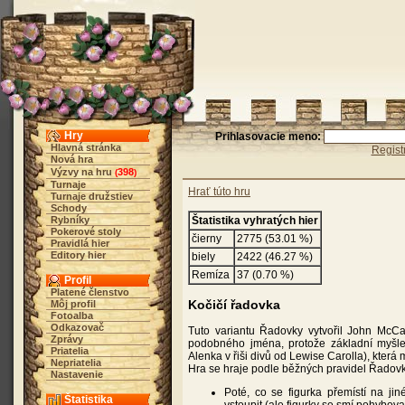
Hry
Prihlasovacie meno:
Hlavná stránka
Regist
Nová hra
Výzvy na hru
398
(
)
Turnaje
Hrať túto hru
Turnaje družstiev
Schody
Rybníky
Štatistika vyhratých hier
Pokerové stoly
čierny
2775 (53.01 %)
Pravidlá hier
Editory hier
biely
2422 (46.27 %)
Remíza
37 (0.70 %)
Profil
Platené členstvo
Kočičí řadovka
Môj profil
Fotoalba
Odkazovač
Tuto variantu Řadovky vytvořil John McCa
Zprávy
podobného jména, protože základní myšlen
Priatelia
Alenka v řiši divů od Lewise Carolla), která 
Nepriatelia
Hra se hraje podle běžných pravidel Řadovk
Nastavenie
Poté, co se figurka přemístí na ji
Štatistika