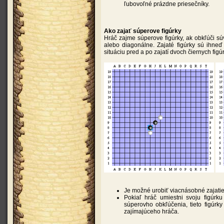
ľubovoľné prázdne priesečníky.
Ako zajať súperove figúrky
Hráč zajme súperove figúrky, ak obkľúči sú
alebo diagonálne. Zajaté figúrky sú ihneď
situáciu pred a po zajatí dvoch čiernych fig
Je možné urobiť viacnásobné zajatie
Pokiaľ hráč umiestni svoju figúrku
súperovho obkľúčenia, tieto figúrky
zajímajúceho hráča.