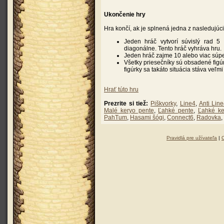
Ukončenie hry
Hra končí, ak je splnená jedna z nasledujú
Jeden hráč vytvorí súvislý rad 5 
diagonálne. Tento hráč vyhráva hru.
Jeden hráč zajme 10 alebo viac súpe
Všetky priesečníky sú obsadené figú
figúrky sa takáto situácia stáva veľm
Hrať túto hru
Prezrite si tiež:
Piškvorky
,
Line4
,
Anti Lin
Malé keryo pente
,
Ľahké pente
,
Ľahké ke
PahTum
,
Hasami šógi
,
Connect6
,
Radovka
,
Pravidlá pre užívateľa
|