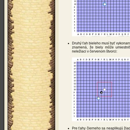
Druhý ťah bieleho musí byť vykonaný
znamená, že biely môže umiestniť
neležiaci v červenom štvorci:
Pre ťahy čierneho sa neaplikujú ži