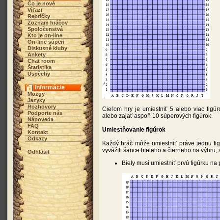
Čo je nové
Víťazi
Rebríčky
Zoznam hráčov
Spoločenstvá
Kto je on-line
On-line súperi
Diskusné kluby
Ankety
Chat room
Štatistika
Úspěchy
Informácie
Mozgy
Jazyky
Rozhovory
Cieľom hry je umiestniť 5 alebo viac figú
Podporte nás
alebo zajať aspoň 10 súperových figúrok.
Nápoveda
FAQ
Umiestňovanie figúrok
Kontakt
Odkazy
Každý hráč môže umiestniť práve jednu fig
vyvážili šance bieleho a čierneho na výhru, 
Odhlásiť
Biely musí umiestniť prvú figúrku na