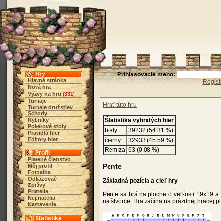
Hry
Prihlasovacie meno:
Hlavná stránka
Regist
Nová hra
Výzvy na hru
331
(
)
Turnaje
Hrať túto hru
Turnaje družstiev
Schody
Rybníky
Štatistika vyhratých hier
Pokerové stoly
biely
39232 (54.31 %)
Pravidlá hier
Editory hier
čierny
32933 (45.59 %)
Remíza
63 (0.08 %)
Profil
Platené členstvo
Pente
Môj profil
Fotoalba
Odkazovač
Základná pozícia a cieľ hry
Zprávy
Priatelia
Pente sa hrá na ploche o veľkosti 19x19 a f
Nepriatelia
na štvorce. Hra začína na prázdnej hracej p
Nastavenie
Štatistika