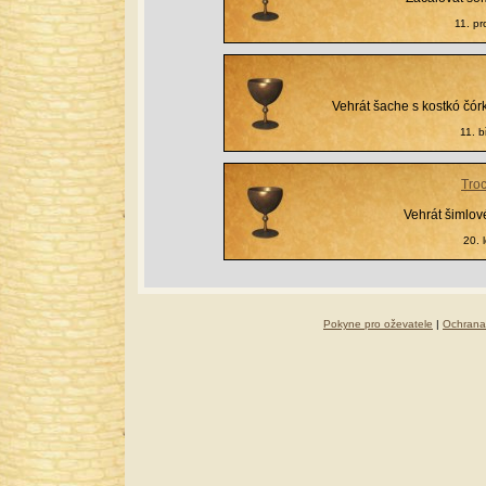
11. p
Vehrát šache s kostkó čór
11. 
Troc
Vehrát šimlov
20. 
Pokyne pro oževatele
|
Ochrana