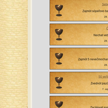
Seb
Zajmót sópeřovo ba
28.
Ó
Nechat ve
28.
Zajmót 5 nevečmochané
28.
50 veř
Zvednót pazó
7. s
Zacálovat som