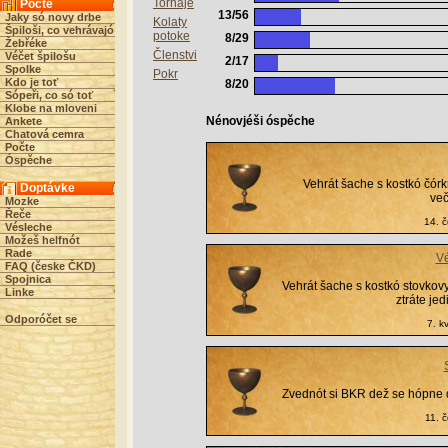
Tornaje
Počte
13/56
Jaky só novy drbe
Kolaty
Špiloši, co vehrávajó
potoke
8/29
Žebřéke
Členstvi
Véčet špilošu
2/17
Spolke
Pokr
Kdo je toť
8/20
Sópeři, co só toť
Klobe na mloveni
Nénovjéši óspěche
Ankete
Chatová cemra
Počte
Óspěche
Vehrát šache s kostkó čór
Doptávke
več
Mozke
Řeče
14. 
Vésleche
Možeš helfnót
Rade
Vé
FAQ (česke ČKD)
Spojnica
Vehrát šache s kostkó stovko
Linke
ztráte je
Odporóčet se
7. k
Zvednót si BKR dež se hópne d
11. 