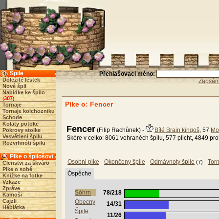
Špile
Přehlašovaci méno:
Dóležité léstek
Zapsáni
Nové špil
Nabidke ke špilo
307
(
)
Plke o: Fencer
Tornaje
Tornaje kolchozniku
Schode
Kolaty potoke
Fencer
(Filip Rachůnek) -
Bílé Brain kingoš
, 57
Mo
Pokrovy stolke
Vesvětleni špilu
Skóre v celko: 8061 vehranéch špilu, 577 plicht, 4849 pr
Rozvrhnóti špilu
Plke o špilošovi
Osobni plke
Okončeny špile
Odmávnoty špile
Tor
(7)
Členstvi za škváro
Plke o sobě
Óspěche
Knižke na fotke
Vzkaze
Zpráve
Sóhrn
78/218
Kamoši
Cajzli
Obecny
14/31
Héblátka
Špile
11/26