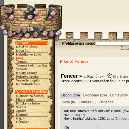
Špile
Přehlašovaci méno:
Dóležité léstek
Zaps
Nové špil
Nabidke ke špilo
325
(
)
Plke o: Fencer
Tornaje
Tornaje kolchozniku
Schode
Kolaty potoke
Fencer
(Filip Rachůnek) -
Bílé Brain
Pokrovy stolke
Vesvětleni špilu
Skóre v celko: 8061 vehranéch špilu, 577 pl
Rozvrhnóti špilu
Plke o špilošovi
Osobni plke
Okončeny špile
Odmávnoty 
Členstvi za škváro
Plke o sobě
Zidka
Odkaze
Óspěche
(89)
(6)
Knižke na fotke
Vzkaze
Zpráve
Jak moc dneska héři aktivitó: 0 tahu
(Čas
Kamoši
2026, 18:03:37)
Cajzli
Névic héřil(a) aktivitó: 1351 tahu (14. led
Héblátka
ID:
1