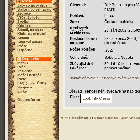
Počte
Členstvi:
Bílé Brain kingoš (28
Jaky só novy drbe
nafurt)
Špiloši, co vehrávajó
Žebřéke
Pohlavi:
borec
Véčet špilošu
Spolke
Zem:
Česká repobleka
Kdo je toť
Nédřivjéši
Sópeři, co só toť
26. záři 2002, 20:50
přehlášeni:
Klobe na mloveni
Ankete
Posledni héřeni
23. červenca 2026, 
Chatová cemra
aktivitó:
dóležité léstek
Počte
Počet koleček:
Óspěche
2527
Volny dně:
Sobota a Neděla
Doptávke
Mozke
Zbévajici dně
30 dni 10 hodin - veo
Řeče
flákárne:
pomoci mašine
Vésleche
Možeš helfnót
Fláknót oževatela Fencer ke svém kamo
Rade
FAQ (česke ČKD)
Spojnica
Oževatel
Fencer
néni zvědavé na nabidke
Linke
Plke:
Look Into Chess
Odporóčet se
Pokyne pro oževatele
|
Ochrana sókromi
|
BrainKing ma