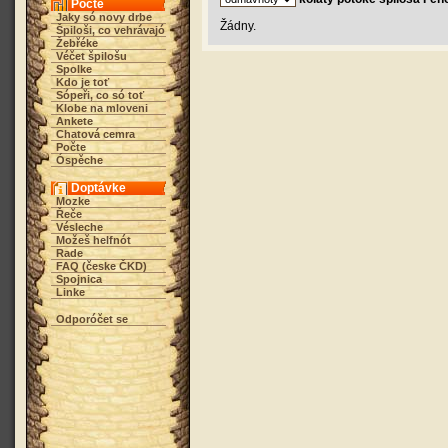
Počte
Jaky só novy drbe
Žádny.
Špiloši, co vehrávajó
Žebřéke
Véčet špilošu
Spolke
Kdo je toť
Sópeři, co só toť
Klobe na mloveni
Ankete
Chatová cemra
Počte
Óspěche
Doptávke
Mozke
Řeče
Vésleche
Možeš helfnót
Rade
FAQ (česke ČKD)
Spojnica
Linke
Odporóčet se