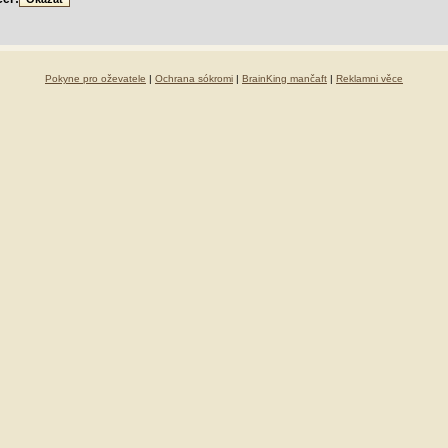
Pokyne pro oževatele
|
Ochrana sókromi
|
BrainKing mančaft
|
Reklamni věce