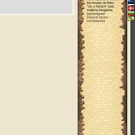
bóchnotim do linko
"vic o řečách" pod
maléma fanglama.
(
pauloaguia
)
(
okázat šecke
vechetávke
)