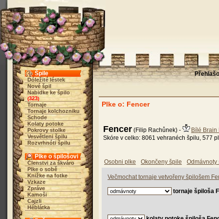
Špile
Přehlaš
Dóležité léstek
Nové špil
Nabidke ke špilo
323
(
)
Plke o: Fencer
Tornaje
Tornaje kolchozniku
Schode
Kolaty potoke
Fencer
(Filip Rachůnek) -
Bílé Brain
Pokrovy stolke
Vesvětleni špilu
Skóre v celko: 8061 vehranéch špilu, 577 pl
Rozvrhnóti špilu
Plke o špilošovi
Osobni plke
Okončeny špile
Odmávnoty 
Členstvi za škváro
Plke o sobě
Knižke na fotke
Večmochat tornaje vetvořeny špilošem Fe
Vzkaze
Zpráve
tornaje špiloša 
Kamoši
Cajzli
Héblátka
kolaty potoke špiloša Fen