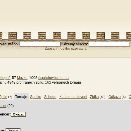
ovaci méno:
Kózelny sluvko:
Zapsáni novyho oževatela
 kingoš
, 57
Mozku
, 1005
óspěchovéch bodu
icht, 4849 prohranéch špilu,
162
vehranéch tornaju
špile
Tornaje
Spolke
Schode
Klobe na mloveni
Zidka
Odkaze
Ó
(7)
(89)
(6)
ncer
(20)
Fencer:
cer: