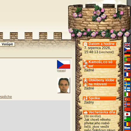
Datom a hodine
7. srpenca 2026,
15:48:13 (
)
vechetat
Kamoši, co só
toť
žádné
(news)
Oblébeny klobe
na mloveni
žádné
spěche
Spolke
žádny
Vechetávka dňa
(
do skréše
)
Jak chceš někeho
přivitat jeho rodnó
řečó, zkos veožit
našo Špilošovo mluvo