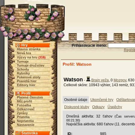
Hry
Prihlasovacie meno:
Hlavná stránka
Regist
Nová hra
Výzvy na hru
316
(
)
Turnaje
Profil: Watson
Turnaje družstiev
Schody
Rybníky
Pokerové stoly
Watson
-
Brain veža
, 0
Mozgov
, 63
Pravidlá hier
Celkové skóre: 10943 výhier, 143 remíz, 93
Editory hier
Profil
Platené členstvo
Osobné údaje
Ukončené hry
Odštartova
Môj profil
Fotoalba
Diskusné kluby
Odkazy
Úspěchy
Odkazovač
Zprávy
Dnešná aktivita: 32 ťahov
(Čas serveru
Priatelia
00:21:30)
Nepriatelia
Najväčšia aktivita: 680 ťahov (11. decem
Nastavenie
Štatistika
ID:
985