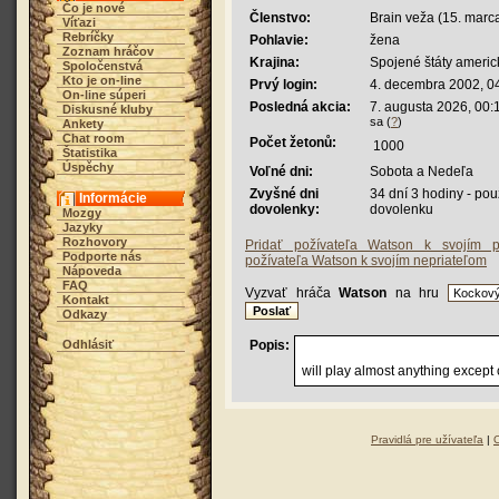
Čo je nové
Členstvo:
Brain veža (15. marc
Víťazi
Rebríčky
Pohlavie:
žena
Zoznam hráčov
Krajina:
Spojené štáty americ
Spoločenstvá
Kto je on-line
Prvý login:
4. decembra 2002, 0
On-line súperi
Posledná akcia:
7. augusta 2026, 00:
Diskusné kluby
sa (
?
)
Ankety
Chat room
Počet žetonů:
1000
Štatistika
Úspěchy
Voľné dni:
Sobota a Nedeľa
Zvyšné dni
34 dní 3 hodiny - po
Informácie
dovolenky:
dovolenku
Mozgy
Jazyky
Rozhovory
Pridať požívateľa Watson k svojím p
Podporte nás
požívateľa Watson k svojím nepriateľom
Nápoveda
FAQ
Vyzvať hráča
Watson
na hru
Kontakt
Odkazy
Odhlásiť
Popis:
will play almost anything except 
Pravidlá pre užívateľa
|