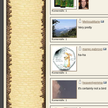
Komentáře: 1
MelissaMarie
Very pretty
Komentáře: 1
margo.gabrovo
ha-ha
Komentáře: 1
heavenlyemma
It's certainly not a bird
Komentáře: 1