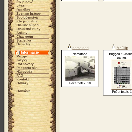
Čo je nové
Víťazi
Rebríčky
Zoznam hráčov
Spoločenstvá
Kto je on-line
On-line súperi
Diskusné kluby
Ankety
Chat room
Štatistika
Úspěchy
nematoad
Mr.Filip
Informácie
Nematoad
Bugged / Glitch
Mozgy
games
Jazyky
Rozhovory
Podporte nás
Nápoveda
FAQ
Kontakt
Odkazy
Počet fotek: 10
Odhlásiť
Počet fotek: 1