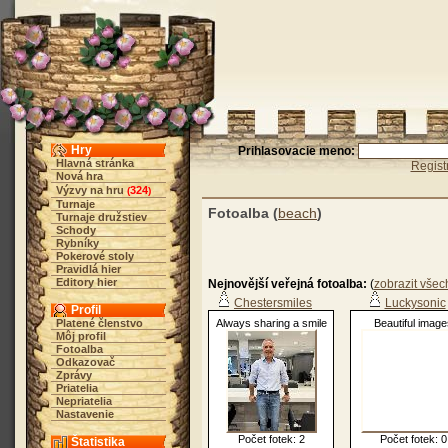
Hry
Prihlasovacie meno:
Hlavná stránka
Regist
Nová hra
Výzvy na hru
324
(
)
Turnaje
Fotoalba (
beach
)
Turnaje družstiev
Schody
Rybníky
Pokerové stoly
Pravidlá hier
Editory hier
Nejnovější veřejná fotoalba:
(
zobrazit všec
Chestersmiles
Luckysonic
Profil
Platené členstvo
Always sharing a smile
Beautiful image
Môj profil
Fotoalba
Odkazovač
Zprávy
Priatelia
Nepriatelia
Nastavenie
Počet fotek: 2
Počet fotek: 0
Štatistika