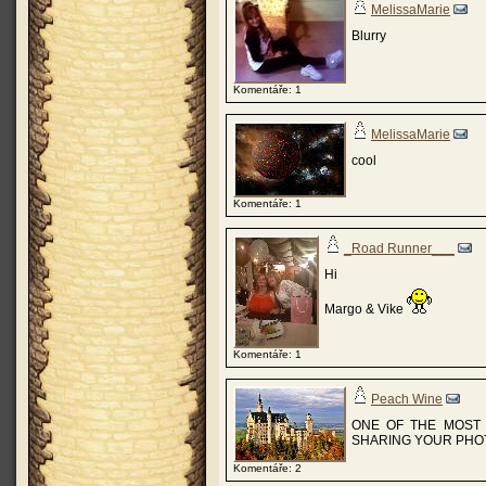
MelissaMarie
Blurry
Komentáře: 1
MelissaMarie
cool
Komentáře: 1
_Road Runner___
Hi
Margo & Vike
Komentáře: 1
Peach Wine
ONE OF THE MOST 
SHARING YOUR PHOT
Komentáře: 2