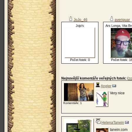
JoJo_46
averiguar
Jojo's
Ars Longa, Vita Br
Počet fotek: 0
Počet fotek: 1
Nejnovější komentáře veřejných fotek:
(
zo
Angler
Very nice
Komentáře: 1
HelenaTanein
tanein.com