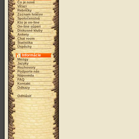
Čo je nové
Víťazi
Rebríčky
Zoznam hráčov
Spoločenstvá
Kto je on-line
On-line súperi
Diskusné kluby
Ankety
Chat room
Štatistika
Úspěchy
Informácie
Mozgy
Jazyky
Rozhovory
Podporte nás
Nápoveda
FAQ
Kontakt
Odkazy
Odhlásiť