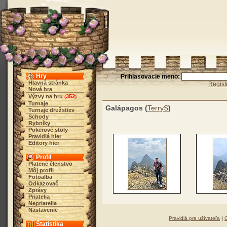
Hry
Prihlasovacie meno:
Hlavná stránka
Regist
Nová hra
Výzvy na hru
352
(
)
Turnaje
Galápagos (
TerryS
)
Turnaje družstiev
Schody
Rybníky
Pokerové stoly
Pravidlá hier
Editory hier
Profil
Platené členstvo
Môj profil
Fotoalba
Odkazovač
Zprávy
Priatelia
Nepriatelia
Nastavenie
Pravidlá pre užívateľa
|
Štatistika