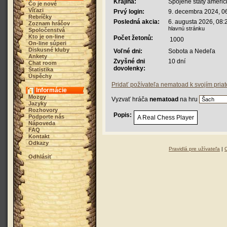
Krajina:
Spojené štáty americ
Čo je nové
Víťazi
Prvý login:
9. decembra 2024, 0
Rebríčky
Posledná akcia:
6. augusta 2026, 08:
Zoznam hráčov
hlavnú stránku
Spoločenstvá
Kto je on-line
Počet žetonů:
1000
On-line súperi
Diskusné kluby
Voľné dni:
Sobota a Nedeľa
Ankety
Zvyšné dni
10 dní
Chat room
dovolenky:
Štatistika
Úspěchy
Pridať požívateľa nematoad k svojím pria
Informácie
Mozgy
Vyzvať hráča
nematoad
na hru
Jazyky
Rozhovory
Popis:
Podporte nás
A Real Chess Player
Nápoveda
FAQ
Kontakt
Odkazy
Pravidlá pre užívateľa
|
Odhlásiť