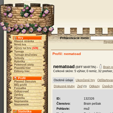
Hry
Prihlasovacie meno:
Hlavná stránka
Regist
Nová hra
Výzvy na hru
324
(
)
Turnaje
Profil: nematoad
Turnaje družstiev
Schody
Rybníky
Pokerové stoly
nematoad
(BIFF MARTIN) -
Brain 
Pravidlá hier
Celkové skóre: 5 výhier, 0 remíz, 32 prehier
Editory hier
Profil
Osobné údaje
Ukončené hry
Odštartova
Platené členstvo
Môj profil
Diskusné kluby
Zeď
Odkazy
Úspěch
(1)
Fotoalba
Odkazovač
Zprávy
Priatelia
ID:
132326
Nepriatelia
Členstvo:
Brain pešiak
Nastavenie
Pohlavie:
muž
Štatistika