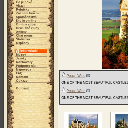
Čo je nové
Víťazi
Rebríčky
Zoznam hráčov
Spoločenstvá
Kto je on-line
On-line súperi
Diskusné kluby
Ankety
Chat room
Štatistika
Úspěchy
Informácie
Mozgy
Jazyky
Rozhovory
Podporte nás
Nápoveda
FAQ
Peach Wine
Kontakt
Odkazy
ONE OF THE MOST BEAUTIFUL CASTLES
Odhlásiť
Peach Wine
ONE OF THE MOST BEAUTIFUL CASTLES