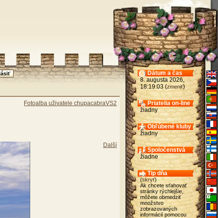
Dátum a čas
8. augusta 2026,
18:19:03 (
)
zmeniť
Fotoalba uživatele chupacabraVS2
Priatelia on-line
žiadny
Obľúbené kluby
žiadny
Další
Spoločenstvá
žiadne
Tip dňa
(
skryť
)
Ak chcete sťahovať
stránky rýchlejšie,
môžete obmedziť
množstvo
zobrazovaných
informácií pomocou