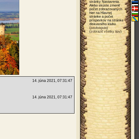
stránky Nastavenia.
Alebo skúste zmeniť
počet zobrazovaných
hier na Hlavnej
stránke a počet
príspevkov na stránke
diskusného klubu.
(
pauloaguia
)
(
zobraziť všetky tipy
)
14. júna 2021, 07:31:47
14. júna 2021, 07:31:47