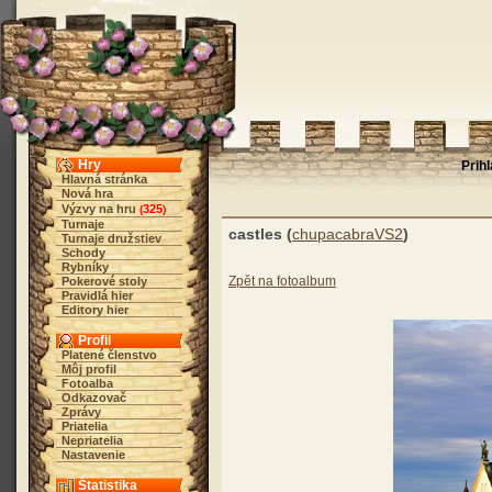
Hry
Prih
Hlavná stránka
Nová hra
Výzvy na hru
325
(
)
Turnaje
castles (
chupacabraVS2
)
Turnaje družstiev
Schody
Rybníky
Zpět na fotoalbum
Pokerové stoly
Pravidlá hier
Editory hier
Profil
Platené členstvo
Môj profil
Fotoalba
Odkazovač
Zprávy
Priatelia
Nepriatelia
Nastavenie
Štatistika