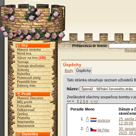
Hry
Prihlasovacie meno:
Hlavná stránka
Regist
Nová hra
Výzvy na hru
345
(
)
Turnaje
Úspěchy
Turnaje družstiev
Schody
Body
Úspěchy
Rybníky
Pokerové stoly
Tato stránka obsahuje seznam uživatelů B
Pravidlá hier
Editory hier
Název:
Profil
Zneškodnit všechny soupeřovy bomby v j
Platené členstvo
<< < 1
2
3
4
>
>>
Môj profil
Fotoalba
Poradie
Meno
Dátum a 
Odkazovač
skončeni
Zprávy
Priatelia
1.
25. apríla
sonicov
Nepriatelia
12:30:06
Nastavenie
2.
30. január
Mr.Filip
2025, 08:
Štatistika