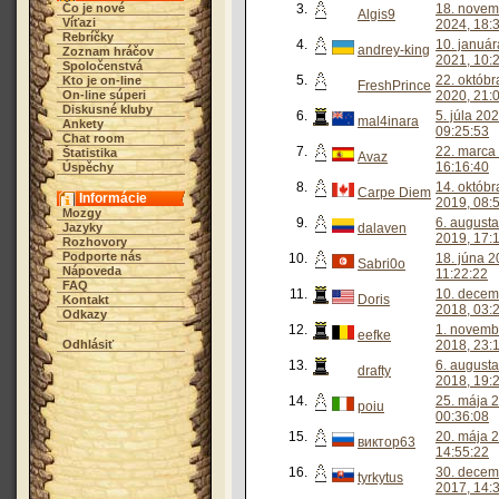
Čo je nové
3.
18. novem
Algis9
Víťazi
2024, 18:
Rebríčky
4.
10. január
andrey-king
Zoznam hráčov
2021, 10:
Spoločenstvá
5.
22. októbr
Kto je on-line
FreshPrince
On-line súperi
2020, 21:
Diskusné kluby
6.
5. júla 202
mal4inara
Ankety
09:25:53
Chat room
7.
22. marca
Štatistika
Avaz
16:16:40
Úspěchy
8.
14. októbr
Carpe Diem
Informácie
2019, 08:
Mozgy
9.
6. augusta
Jazyky
dalaven
2019, 17:
Rozhovory
Podporte nás
10.
18. júna 2
Sabri0o
Nápoveda
11:22:22
FAQ
11.
10. decem
Doris
Kontakt
2018, 03:
Odkazy
12.
1. novemb
eefke
Odhlásiť
2018, 23:
13.
6. augusta
drafty
2018, 19:
14.
25. mája 
poiu
00:36:08
15.
20. mája 
виктор63
14:55:22
16.
30. decem
tyrkytus
2017, 14: