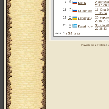
17.
2. augusta
Nik66
2017, 06:
18.
16. júna 2
Student89
13:35:14
19.
20. septe
LEGENDA
2015, 21:
20.
30. júla 2
Katerinicity
22:38:33
<< < 1
2
3
4
>
>>
Pravidlá pre užívateľa
|