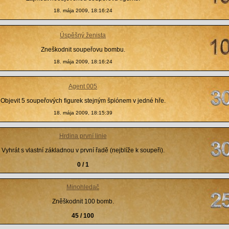
18. mája 2009, 18:16:24
Úspěšný ženista
Zneškodnit soupeřovu bombu.
18. mája 2009, 18:16:24
Agent 005
Objevit 5 soupeřových figurek stejným špiónem v jedné hře.
18. mája 2009, 18:15:39
Hrdina první linie
Vyhrát s vlastní základnou v první řadě (nejblíže k soupeři).
0 / 1
Minohledač
Zněškodnit 100 bomb.
45 / 100