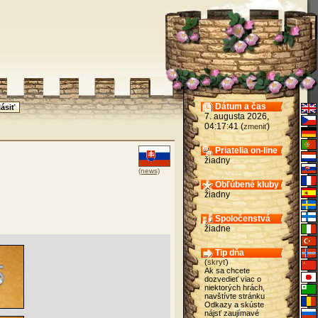
Dátum a čas
7. augusta 2026,
04:17:41 (
)
zmeniť
Priatelia on-line
žiadny
(news)
Obľúbené kluby
žiadny
Spoločenstvá
žiadne
Tip dňa
(
skryť
)
Ak sa chcete
dozvedieť viac o
niektorých hrách,
navštívte stránku
Odkazy a skúste
nájsť zaujímavé