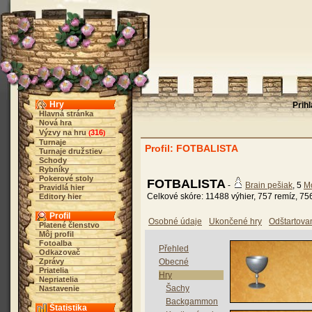
Hry
Prih
Hlavná stránka
Nová hra
Výzvy na hru
316
(
)
Turnaje
Profil: FOTBALISTA
Turnaje družstiev
Schody
Rybníky
Pokerové stoly
FOTBALISTA
-
Brain pešiak
, 5
M
Pravidlá hier
Celkové skóre: 11488 výhier, 757 remíz, 75
Editory hier
Profil
Osobné údaje
Ukončené hry
Odštartova
Platené členstvo
Môj profil
Fotoalba
Přehled
Odkazovač
Zprávy
Obecné
Priatelia
Hry
Nepriatelia
Šachy
Nastavenie
Backgammon
Štatistika