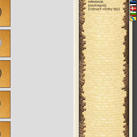
referencie.
(
pauloaguia
)
(
zobraziť všetky tipy
)