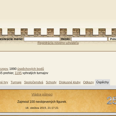
lasovacie meno:
Heslo:
Registrácia nového užívateľa
ozgov
, 1890
úspěchových bodů
65 prehier,
1195
vyhratých turnajov
né hry
Turnaje
Spoločenstvá
Schody
Diskusné kluby
Odkazy
Úspěchy
Vládce půlnoci
Zajmout 100 neobjevených figurek.
18. októbra 2015, 21:17:21