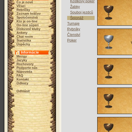
Kostkový poker
Čo je nové
Víťazi
Žabky
Rebríčky
Souboj jezdců
Zoznam hráčov
Spoločenstvá
Špionáž
Kto je on-line
Turnaje
On-line súperi
Diskusné kluby
Rybníky
Ankety
Členství
Chat room
Poker
Štatistika
Úspěchy
Informácie
Mozgy
Jazyky
Rozhovory
Podporte nás
Nápoveda
FAQ
Kontakt
Odkazy
Odhlásiť