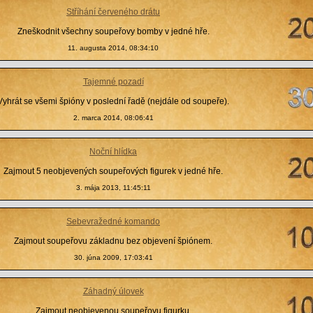
Stříhání červeného drátu
Zneškodnit všechny soupeřovy bomby v jedné hře.
11. augusta 2014, 08:34:10
Tajemné pozadí
Vyhrát se všemi špióny v poslední řadě (nejdále od soupeře).
2. marca 2014, 08:06:41
Noční hlídka
Zajmout 5 neobjevených soupeřových figurek v jedné hře.
3. mája 2013, 11:45:11
Sebevražedné komando
Zajmout soupeřovu základnu bez objevení špiónem.
30. júna 2009, 17:03:41
Záhadný úlovek
Zajmout neobjevenou soupeřovu figurku.