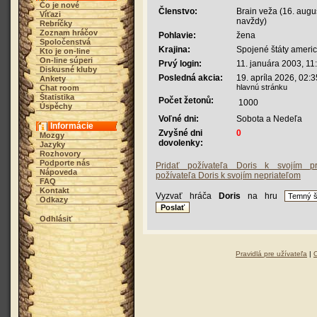
Čo je nové
Členstvo:
Brain veža (16. augu
Víťazi
navždy)
Rebríčky
Zoznam hráčov
Pohlavie:
žena
Spoločenstvá
Krajina:
Spojené štáty ameri
Kto je on-line
On-line súperi
Prvý login:
11. januára 2003, 11
Diskusné kluby
Posledná akcia:
19. apríla 2026, 02:
Ankety
hlavnú stránku
Chat room
Štatistika
Počet žetonů:
1000
Úspěchy
Voľné dni:
Sobota a Nedeľa
Informácie
Zvyšné dni
0
Mozgy
dovolenky:
Jazyky
Rozhovory
Podporte nás
Pridať požívateľa Doris k svojím pr
Nápoveda
požívateľa Doris k svojím nepriateľom
FAQ
Kontakt
Vyzvať hráča
Doris
na hru
Odkazy
Odhlásiť
Pravidlá pre užívateľa
|