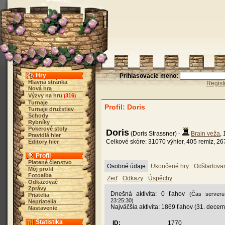
Hry
Prihlasovacie meno:
Hlavná stránka
Regist
Nová hra
Výzvy na hru
316
(
)
Turnaje
Profil: Doris
Turnaje družstiev
Schody
Rybníky
Pokerové stoly
Doris
(Doris Strassner) -
Brain veža
,
Pravidlá hier
Celkové skóre: 31070 výhier, 405 remíz, 26
Editory hier
Profil
Platené členstvo
Osobné údaje
Ukončené hry
Odštartova
Môj profil
Fotoalba
Zeď
Odkazy
Úspěchy
Odkazovač
Zprávy
Dnešná aktivita: 0 ťahov
(Čas serveru
Priatelia
23:25:30)
Nepriatelia
Najväčšia aktivita: 1869 ťahov (31. dece
Nastavenie
Štatistika
ID:
1770