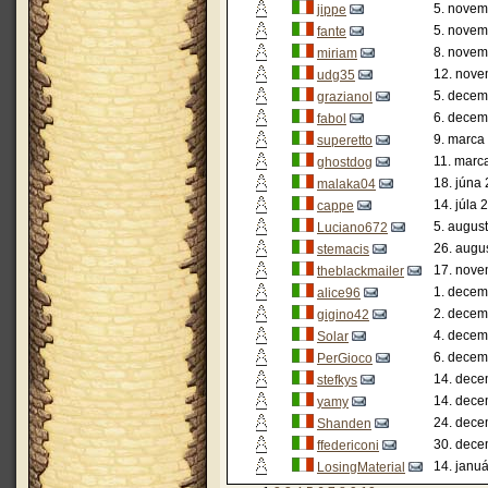
5. novem
jippe
5. novem
fante
8. novem
miriam
12. nove
udg35
5. decem
grazianol
6. decem
fabol
9. marca
superetto
11. marc
ghostdog
18. júna
malaka04
14. júla 
cappe
5. augus
Luciano672
26. augu
stemacis
17. nove
theblackmailer
1. decem
alice96
2. decem
gigino42
4. decem
Solar
6. decem
PerGioco
14. dece
stefkys
14. dece
yamy
24. dece
Shanden
30. dece
ffedericoni
14. janu
LosingMaterial