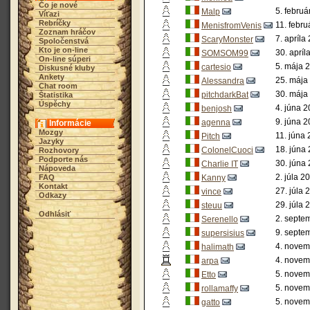
Čo je nové
5. februá
Malp
Víťazi
Rebríčky
11. febru
MenisfromVenis
Zoznam hráčov
7. apríla
ScaryMonster
Spoločenstvá
Kto je on-line
30. apríl
SOMSOM99
On-line súperi
5. mája 
cartesio
Diskusné kluby
Ankety
25. mája
Alessandra
Chat room
30. mája
pitchdarkBat
Štatistika
Úspěchy
4. júna 2
benjosh
9. júna 2
agenna
Informácie
Mozgy
11. júna
Pitch
Jazyky
18. júna
ColonelCuoci
Rozhovory
Podporte nás
30. júna
Charlie IT
Nápoveda
2. júla 2
FAQ
Kanny
Kontakt
27. júla 
vince
Odkazy
29. júla 
steuu
Odhlásiť
2. septe
Serenello
9. septe
supersisius
4. novem
halimath
4. novem
arpa
5. novem
Etto
5. novem
rollamaffy
5. novem
gatto