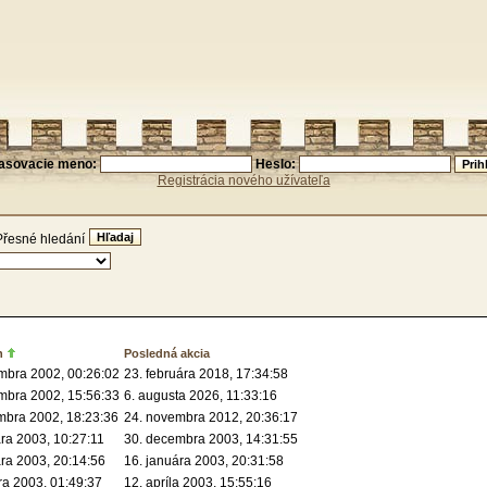
lasovacie meno:
Heslo:
Registrácia nového užívateľa
Přesné hledání
n
Posledná akcia
mbra 2002, 00:26:02
23. februára 2018, 17:34:58
mbra 2002, 15:56:33
6. augusta 2026, 11:33:16
mbra 2002, 18:23:36
24. novembra 2012, 20:36:17
ára 2003, 10:27:11
30. decembra 2003, 14:31:55
ára 2003, 20:14:56
16. januára 2003, 20:31:58
ra 2003, 01:49:37
12. apríla 2003, 15:55:16