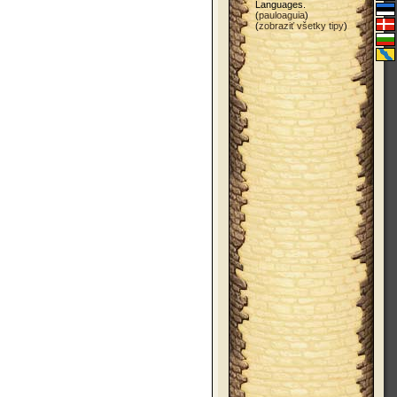
Languages.
(
pauloaguia
)
(
zobraziť všetky tipy
)