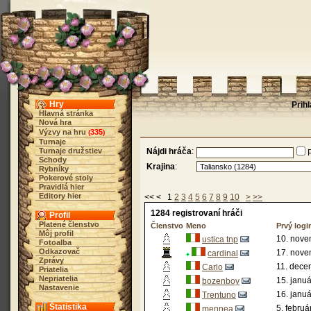
Hry
Prih
Hlavná stránka
Nová hra
Výzvy na hru
335
(
)
Turnaje
Turnaje družstiev
Nájdi hráča
:
Schody
Krajina
:
Rybníky
Pokerové stoly
Pravidlá hier
Editory hier
<< < 1
2
3
4
5
6
7
8
9
10
>
>>
1284 registrovaní hráči
Profil
Platené členstvo
Členstvo
Meno
Prvý logi
Môj profil
10. nove
ustica tnp
Fotoalba
Odkazovač
17. nove
cardinal
Zprávy
11. dece
Carlo
Priatelia
Nepriatelia
15. janu
bozenboy
Nastavenie
16. janu
Trentuno
Štatistika
5. februá
mennea