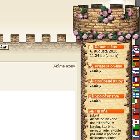
Dátum a čas
6. augusta 2026,
11:34:59 (
)
zmeniť
Akívne ikony
Priatelia on-line
žiadny
Obľúbené kluby
žiadny
Spoločenstvá
žiadne
Tip dňa
(
skryť
)
Ak ste od niekoho
dostali správu v
jazyku, ktorému
nerozumiete, skúste
požiadať o pomoc v
diskusnom klube