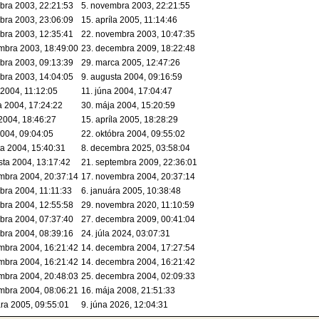
bra 2003, 22:21:53
5. novembra 2003, 22:21:55
bra 2003, 23:06:09
15. apríla 2005, 11:14:46
bra 2003, 12:35:41
22. novembra 2003, 10:47:35
mbra 2003, 18:49:00
23. decembra 2009, 18:22:48
bra 2003, 09:13:39
29. marca 2005, 12:47:26
bra 2003, 14:04:05
9. augusta 2004, 09:16:59
 2004, 11:12:05
11. júna 2004, 17:04:47
a 2004, 17:24:22
30. mája 2004, 15:20:59
 2004, 18:46:27
15. apríla 2005, 18:28:29
2004, 09:04:05
22. októbra 2004, 09:55:02
ta 2004, 15:40:31
8. decembra 2025, 03:58:04
sta 2004, 13:17:42
21. septembra 2009, 22:36:01
mbra 2004, 20:37:14
17. novembra 2004, 20:37:14
bra 2004, 11:11:33
6. januára 2005, 10:38:48
bra 2004, 12:55:58
29. novembra 2020, 11:10:59
bra 2004, 07:37:40
27. decembra 2009, 00:41:04
bra 2004, 08:39:16
24. júla 2024, 03:07:31
mbra 2004, 16:21:42
14. decembra 2004, 17:27:54
mbra 2004, 16:21:42
14. decembra 2004, 16:21:42
mbra 2004, 20:48:03
25. decembra 2004, 02:09:33
mbra 2004, 08:06:21
16. mája 2008, 21:51:33
ára 2005, 09:55:01
9. júna 2026, 12:04:31