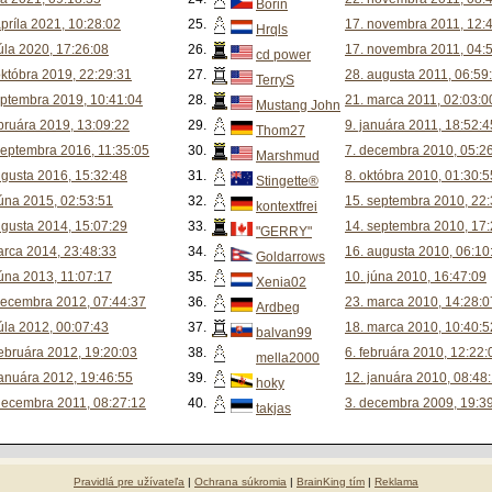
Borin
apríla 2021, 10:28:02
25.
17. novembra 2011, 12:
Hrqls
júla 2020, 17:26:08
26.
17. novembra 2011, 04:
cd power
októbra 2019, 22:29:31
27.
28. augusta 2011, 06:59
TerryS
eptembra 2019, 10:41:04
28.
21. marca 2011, 02:03:0
Mustang John
ebruára 2019, 13:09:22
29.
9. januára 2011, 18:52:4
Thom27
septembra 2016, 11:35:05
30.
7. decembra 2010, 05:2
Marshmud
ugusta 2016, 15:32:48
31.
8. októbra 2010, 01:30:5
Stingette®
júna 2015, 02:53:51
32.
15. septembra 2010, 22:
kontextfrei
ugusta 2014, 15:07:29
33.
14. septembra 2010, 17:
"GERRY"
arca 2014, 23:48:33
34.
16. augusta 2010, 06:10
Goldarrows
júna 2013, 11:07:17
35.
10. júna 2010, 16:47:09
Xenia02
decembra 2012, 07:44:37
36.
23. marca 2010, 14:28:0
Ardbeg
júla 2012, 00:07:43
37.
18. marca 2010, 10:40:5
balvan99
februára 2012, 19:20:03
38.
6. februára 2010, 12:22:
mella2000
januára 2012, 19:46:55
39.
12. januára 2010, 08:48
hoky
decembra 2011, 08:27:12
40.
3. decembra 2009, 19:3
takjas
Pravidlá pre užívateľa
|
Ochrana súkromia
|
BrainKing tím
|
Reklama