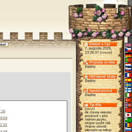
Dátum a čas
7. augusta 2026,
13:26:37 (
)
zmeniť
Priatelia on-line
žiadny
Obľúbené kluby
žiadny
Spoločenstvá
žiadne
Tip dňa
(
skryť
)
3:16
Ak chcete niekoho
pozdraviť v jeho
09:04
rodnom jazyku,
skúste využiť náš
51:33
Hráčov slovník
kliknutím na odkaz
44:48