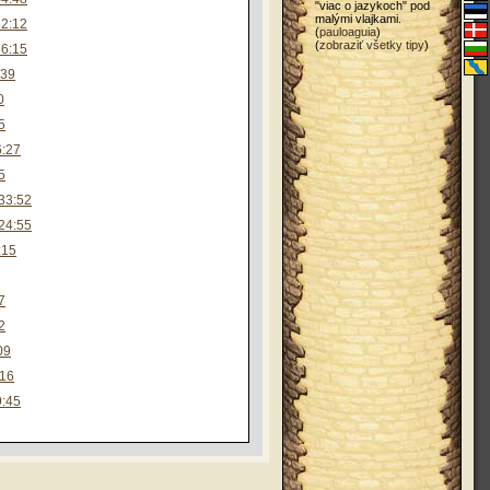
"viac o jazykoch" pod
malými vlajkami.
42:12
(
pauloaguia
)
(
zobraziť všetky tipy
)
56:15
:39
0
5
6:27
5
33:52
24:55
:15
7
2
09
:16
9:45