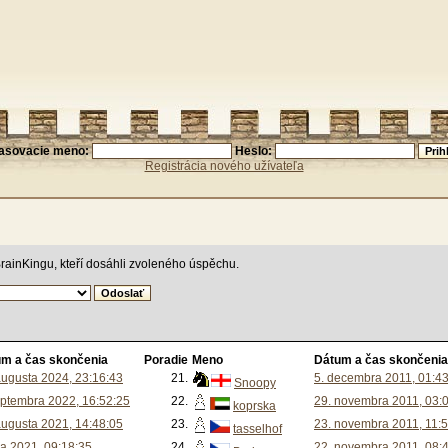
lasovacie meno:
Heslo:
Registrácia nového užívateľa
rainKingu, kteří dosáhli zvoleného úspěchu.
m a čas skončenia
Poradie
Meno
Dátum a čas skončenia
augusta 2024, 23:16:43
21.
5. decembra 2011, 01:4
Snoopy
eptembra 2022, 16:52:25
22.
29. novembra 2011, 03:
koprska
augusta 2021, 14:48:05
23.
23. novembra 2011, 11:
tasselhof
úla 2021, 09:18:35
24.
22. novembra 2011, 08: