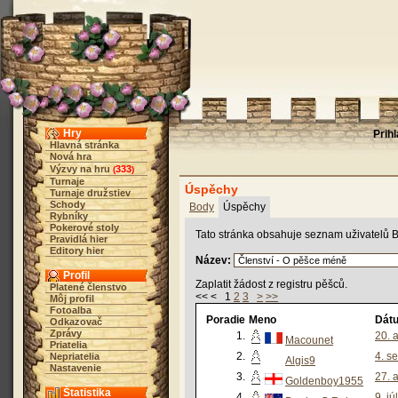
Hry
Prih
Hlavná stránka
Nová hra
Výzvy na hru
333
(
)
Turnaje
Úspěchy
Turnaje družstiev
Schody
Body
Úspěchy
Rybníky
Pokerové stoly
Tato stránka obsahuje seznam uživatelů B
Pravidlá hier
Editory hier
Název:
Profil
Zaplatit žádost z registru pěšců.
Platené členstvo
<< < 1
2
3
>
>>
Môj profil
Fotoalba
Poradie
Meno
Dátu
Odkazovač
Zprávy
1.
20. 
Macounet
Priatelia
2.
4. s
Nepriatelia
Algis9
Nastavenie
3.
27. 
Goldenboy1955
Štatistika
4.
9. j