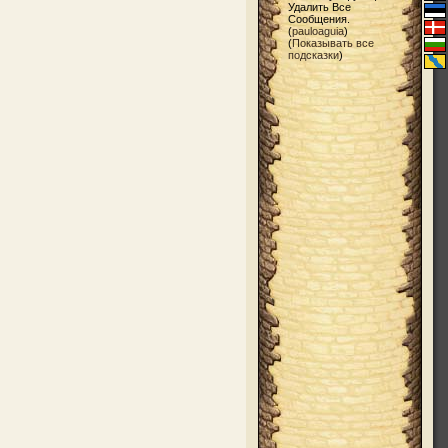
Удалить Все
Сообщения.
(
pauloaguia
)
(
Показывать все
подсказки
)