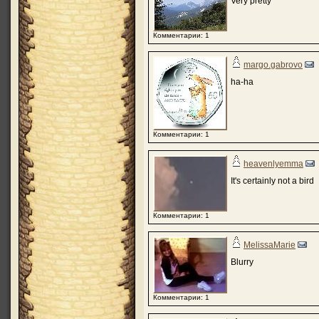
Very pretty
Комментарии: 1
margo.gabrovo
ha-ha
Комментарии: 1
heavenlyemma
It's certainly not a bird
Комментарии: 1
MelissaMarie
Blurry
Комментарии: 1