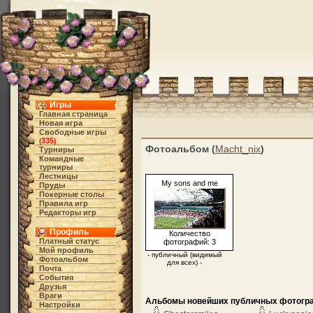
Игры
Главная страница
Новая игра
Свободные игры
335
(
)
Фотоальбом (
Macht_nix
)
Турниры
Командные
турниры
Лестницы
My sons and me
Пруды
Покерные столы
Правила игр
Редакторы игр
Профиль
Количество
Платный статус
фотографий: 3
Мой профиль
- публичный (видимый
Фотоальбом
для всех) -
Почта
События
Друзья
Враги
Альбомы новейших публичных фотогр
Настройки