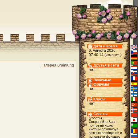
Дата и время
6. Августа 2026,
07:40:14 (
)
изменить
Галерея BrainKing
Друзья в сети
нет
Любимые
форумы
нет
Клубы
нет
Советы
(
убрать
)
Сохраняйте Ваш
почтовый ящик
чистым архивируя
важные сообщения и
используя функцию