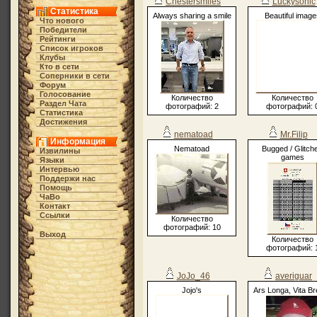
Chestersmiles
Luckysonic
Статистика
Always sharing a smile
Beautiful image
Что нового
Победители
Рейтинги
Список игроков
Клубы
Кто в cети
Соперники в сети
Форум
Голосование
Количество
Количество
Раздел Чата
фотографий: 2
фотографий: 
Статистика
Достижения
nematoad
Mr.Filip
Информация
Nematoad
Bugged / Glitch
Извилины
games
Языки
Интервью
Поддержи нас
Помощь
ЧаВо
Контакт
Ссылки
Количество
фотографий: 10
Выход
Количество
фотографий: 
JoJo_46
averiguar
Jojo's
Ars Longa, Vita Br