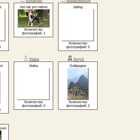
novalogic
williamwill009
s
Jen tak pro radost
dating
Количество
фотографий: 1
Количество
0
фотографий: 0
Staba
TerryS
ed
Staba
Galápagos
Количество
Количество
фотографий: 0
фотографий: 2
1
evis!