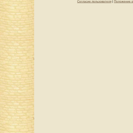
Согласие пользователя
|
Положение о