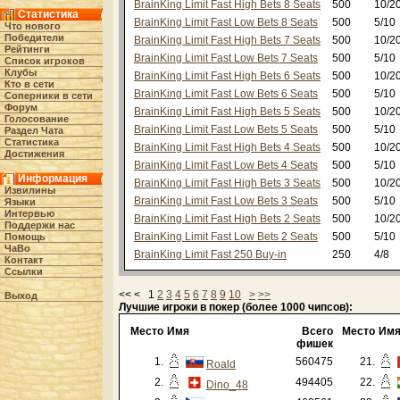
BrainKing Limit Fast High Bets 8 Seats
500
10/2
Статистика
BrainKing Limit Fast Low Bets 8 Seats
500
5/10
Что нового
Победители
BrainKing Limit Fast High Bets 7 Seats
500
10/2
Рейтинги
BrainKing Limit Fast Low Bets 7 Seats
500
5/10
Список игроков
Клубы
BrainKing Limit Fast High Bets 6 Seats
500
10/2
Кто в cети
BrainKing Limit Fast Low Bets 6 Seats
500
5/10
Соперники в сети
Форум
BrainKing Limit Fast High Bets 5 Seats
500
10/2
Голосование
BrainKing Limit Fast Low Bets 5 Seats
500
5/10
Раздел Чата
Статистика
BrainKing Limit Fast High Bets 4 Seats
500
10/2
Достижения
BrainKing Limit Fast Low Bets 4 Seats
500
5/10
Информация
BrainKing Limit Fast High Bets 3 Seats
500
10/2
Извилины
BrainKing Limit Fast Low Bets 3 Seats
500
5/10
Языки
Интервью
BrainKing Limit Fast High Bets 2 Seats
500
10/2
Поддержи нас
BrainKing Limit Fast Low Bets 2 Seats
500
5/10
Помощь
ЧаВо
BrainKing Limit Fast 250 Buy-in
250
4/8
Контакт
Ссылки
<< < 1
2
3
4
5
6
7
8
9
10
>
>>
Выход
Лучшие игроки в покер (более 1000 чипсов):
Место
Имя
Всего
Место
Им
фишек
1.
560475
21.
Roald
2.
494405
22.
Dino_48