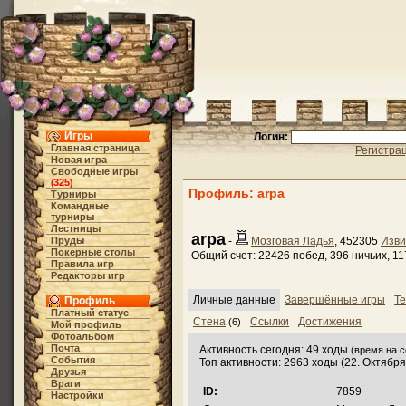
Игры
Логин:
Главная страница
Регистра
Новая игра
Свободные игры
325
(
)
Профиль: arpa
Турниры
Командные
турниры
Лестницы
arpa
Пруды
-
Мозговая Ладья
, 452305
Изви
Покерные столы
Общий счет: 22426 побед, 396 ничьих, 1
Правила игр
Редакторы игр
Личные данные
Завершённые игры
Те
Профиль
Платный статус
Стена
Ссылки
Достижения
(6)
Мой профиль
Фотоальбом
Почта
Активность сегодня: 49 ходы
(время на с
События
Топ активности: 2963 ходы (22. Октября
Друзья
Враги
ID:
7859
Настройки