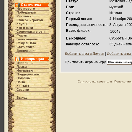
Статус:
Мозговая Ладь
Статистика
Пол:
мужской
Что нового
Победители
Страна:
Италия
Рейтинги
Первый логин:
4. Ноября 200
Список игроков
Клубы
Последняя активность:
8. Августа 20
Кто в cети
Всего фишек:
16049
Соперники в сети
Форум
Выходные:
Суббота и В
Голосование
Раздел Чата
Каникул осталось:
35 дней - вк
Статистика
Достижения
Добавить arpa в Друзья
|
Добавить arpa 
Информация
Пригласить
arpa
на игру
Извилины
Языки
Интервью
Поддержи нас
Помощь
Согласие пользователя
|
Положение 
ЧаВо
Контакт
Ссылки
Выход