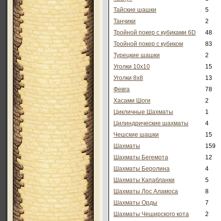
Тайские шашки
5
Танчики
2
Тройной покер с кубиками 6D
48
Тройной покер с кубиком
83
Турецкие шашки
2
Уголки 10х10
15
Уголки 8х8
13
Февга
78
Хасами Шоги
2
Цикличные Шахматы
1
Цилиндрические шахматы
4
Чешские шашки
15
Шахматы
159
Шахматы Бегемота
12
Шахматы Беролина
4
Шахматы Капабланки
5
Шахматы Лос Аламоса
8
Шахматы Орды
7
Шахматы Чеширского кота
2