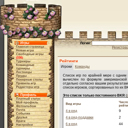
Игры
Логин:
Главная страница
Регистра
Новая игра
Свободные игры
336
(
)
Рейтинги
Турниры
Командные
Игроки
Команды
турниры
Лестницы
Список игр по крайней мере с одним 
Пруды
вычислен по формуле американской
Покерные столы
Правила игр
отдельно согласно вашим результатам
Редакторы игр
список игроков, сортированных по их B
Профиль
Это список только постоянного BKR
(
Платный статус
Число
Мой профиль
Вид игры
рейт
Фотоальбом
Почта
4 в ряд
9
События
Друзья
4 в ряд-поддавки
2
Враги
6 в ряд
44
Настройки