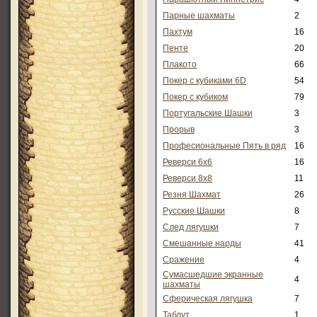
Парные шахматы
2
Пахтум
16
Пенте
20
Плакото
66
Покер с кубиками 6D
54
Покер с кубиком
79
Португальские Шашки
3
Прорыв
3
Професиональные Пять в ряд
16
Реверси 6x6
16
Реверси 8x8
11
Резня Шахмат
26
Русские Шашки
8
След лягушки
7
Смешанные нарды
41
Сражение
4
Сумасшедшие экранные
4
шахматы
Сферическая лягушка
7
Таблут
1