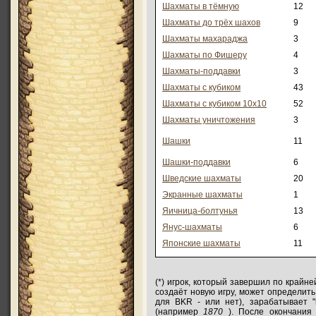
Шахматы в тёмную
12
Шахматы до трёх шахов
9
Шахматы махараджа
3
Шахматы по Фишеру
4
Шахматы-поддавки
3
Шахматы с кубиком
43
Шахматы с кубиком 10х10
52
Шахматы уничтожения
3
Шашки
11
Шашки-поддавки
6
Шведские шахматы
20
Экранные шахматы
1
Яичница-болтунья
13
Янус-шахматы
6
Японские шахматы
11
(*) игрок, который завершил по крайн
создаёт новую игру, может определить,
для BKR - или нет), зарабатывает
(например
1870
). После окончани