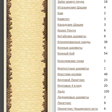
Забег вокруг пруда
18
Итальянские Шашки
4
Кам
2
Камелот
3
Канадские Шашки
3
Керио Пенте
6
Китайские шахматы
8
Клонированные нарды
38
Конные шахматы
4
Конный бой
54
Королевские гонки
1
Крепостные шахматы
1
Крестики-нолики
48
Круговой Линетрис
23
Круговые 4 в ряд
20
Ладо
105
Ледниковые шахматы
2
Линетрис
9
Линнетрис Чеширского кота
6