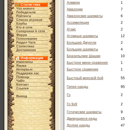
Алкверк
1
Статистика
Что нового
Амазонки
7
Победители
Амазонские шахматы
6
Рейтинги
Список игроков
Ассимиляция
2
Клубы
Кто в cети
Атакс
2
Соперники в сети
Форум
Атомные шахматы
12
Голосование
Раздел Чата
Большие Джунгли
2
Статистика
Большие шахматы
4
Достижения
Бразильские Шашки
10
Информация
Извилины
Быстрое мини-сражение
1
Языки
Быстрое сражение
1
Интервью
Поддержи нас
Помощь
Быстрый морской бой
55
ЧаВо
Контакт
Гипер нарды
95
Ссылки
Го
2
Выход
Го 9х9
2
Готические шахматы
9
Движущиеся ряды
15
Долгие нарды
47