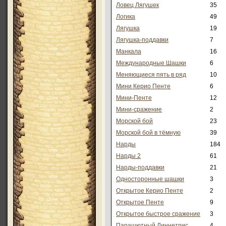
Ловец Лягушек
35
Логика
49
Лягушка
19
Лягушка-поддавки
7
Манкала
16
Международные Шашки
6
Меняющиеся пять в ряд
10
Мини Керио Пенте
6
Мини-Пенте
12
Мини-сражение
2
Морской бой
23
Морской бой в тёмную
39
Нарды
184
Нарды 2
61
Нарды-поддавки
21
Односторонные шашки
3
Открытое Керио Пенте
2
Открытое Пенте
9
Открытое быстрое сражение
3
Парашютный Линнетрис
4