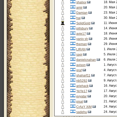
18. Мая 
shalixx
20. Мая 
amir
23. Мая 
Damian
30. Мая 
haj
11. Июня
SolidGold
14. Июня
pillsbury
18. Июня
avie17
26. Июня
yaniv sh
29. Июня
theman
1. Июля 
LIRAN
5. Июля 
sagi
6. Июля 
danielcnahan
1. Август
avison
4. Август
graf
7. Август
shaharf11
9. Август
nb5292
16. Авгу
ariehack
17. Авгу
YeYe17
20. Авгу
evyatar
21. Авгу
pisal
24. Авгу
CrAzY XiM
24. Авгу
sadehu