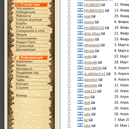
Статистика
12. Янва
HAJBEKO
Что нового
13. Янва
HAJBEKO01
Победители
Рейтинги
25. Янва
yoel
Список игроков
8. Февра
momo
Клубы
Кто в cети
19. Февр
HAJBEKO10
Соперники в сети
21. Февр
shai elbaz
Форум
Голосование
23. Февр
maher
Раздел Чата
3. Марта
mhamood
Статистика
Достижения
9. Марта
Nicole
23. Март
indig
Информация
Извилины
28. Март
dvshulik
Языки
6. Апрел
SOLOMON
Интервью
Поддержи нас
9. Апрел
sLaMdAnCe1
Помощь
9. Апрел
danielcn
ЧаВо
Контакт
12. Апре
alexshte
Ссылки
16. Апре
izak123
Выход
25. Апре
guy
26. Апре
itsik
28. Апре
erez
28. Апре
udic
7. Мая 2
tal
16. Мая 
gilgi