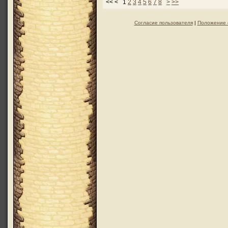
<< < 1
2
3
4
5
6
7
8
>
>>
Согласие пользователя
|
Положение 