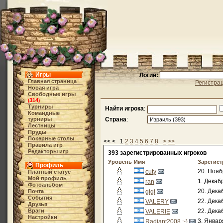
Игры
Логин:
Главная страница
Регистра
Новая игра
Свободные игры
314
(
)
Турниры
Найти игрока
:
Командные
турниры
Страна
:
Лестницы
Пруды
Покерные столы
<< < 1
2
3
4
5
6
7
8
>
>>
Правила игр
Редакторы игр
393 зарегистрированных игроков
Уровень
Имя
Зарегис
Профиль
20. Нояб
cuty
Платный статус
Мой профиль
1. Декаб
ran
Фотоальбом
20. Дека
Почта
gigi
События
22. Дека
VALERY
Друзья
Враги
22. Дека
VALERIE
Настройки
3. Январ
Radiant2008 :-)