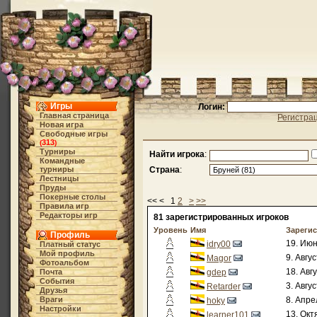
Игры
Логин:
Главная страница
Регистра
Новая игра
Свободные игры
313
(
)
Турниры
Найти игрока
:
Командные
турниры
Страна
:
Лестницы
Пруды
Покерные столы
<< < 1
2
>
>>
Правила игр
Редакторы игр
81 зарегистрированных игроков
Уровень
Имя
Зареги
Профиль
19. Июн
idry00
Платный статус
Мой профиль
9. Авгу
Magor
Фотоальбом
18. Авг
Почта
gdep
События
3. Авгу
Retarder
Друзья
Враги
8. Апре
hoky
Настройки
13. Окт
learner101