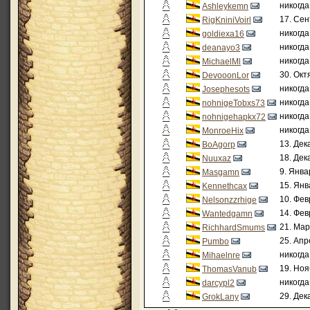
никогда
Ashleykemn
17. Сен
RigKniniVoirl
никогда
goldiexa16
никогда
deanayo3
никогда
MichaelMl
30. Окт
DevooonLor
никогда
Josephesots
никогда
nohnigeTobxs73
никогда
nohnigehapkx72
никогда
MonroeHix
13. Дек
BoAgorp
18. Дек
Nuuxaz
9. Янва
Masgamn
15. Янв
Kennethcax
10. Фев
Nelsonzzrhige
14. Фев
Wantedgamn
21. Мар
RichhardSmums
25. Апр
Pumbo
никогда
Mihaelnre
19. Ноя
ThomasVanub
никогда
darcypl2
29. Дек
GrokLany