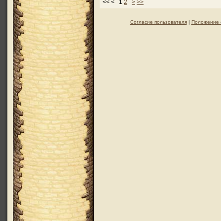
<< < 1
2
>
>>
Согласие пользователя
|
Положение 