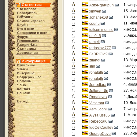
Статистика
1. Февр
AdtoNgarupuh
Что нового
15. Июн
xinwen
Победители
Рейтинги
18. Июл
Johanek68
Список игроков
11. Июн
counu
Клубы
Кто в cети
никогда
joilson monste
Соперники в сети
5. Апре
em0_5
Форум
Голосование
никогда
ramell
Раздел Чата
никогда
radoslav 777
Статистика
Достижения
никогда
FaBRiCio9
13. Мар
zilandi
Информация
Извилины
никогда
slm
Языки
никогда
ronalglh
Интервью
Поддержи нас
никогда
ronalglh
Помощь
4. Июля
Jerrodfara
ЧаВо
Контакт
27. Ноя
Juliana Uip
Ссылки
4. Дека
Ronaldvex
Выход
10. Дек
Victornar
7. Февр
AsmGooni
1. Март
AlysaKiss85
никогда
RebeccaKl
никогда
fugCetCaulley
27. Июн
GeorgeCove