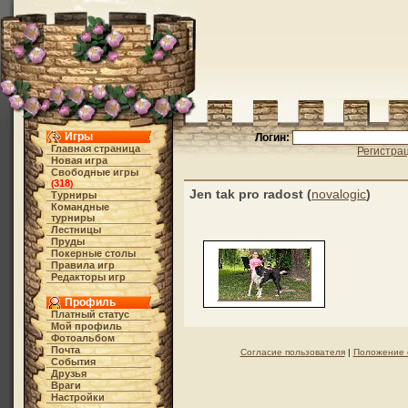
Игры
Логин:
Главная страница
Регистра
Новая игра
Свободные игры
318
(
)
Jen tak pro radost (
novalogic
)
Турниры
Командные
турниры
Лестницы
Пруды
Покерные столы
Правила игр
Редакторы игр
Профиль
Платный статус
Мой профиль
Фотоальбом
Почта
Согласие пользователя
|
Положение 
События
Друзья
Враги
Настройки