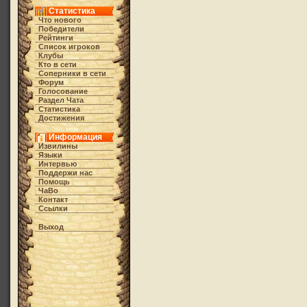
Статистика
Что нового
Победители
Рейтинги
Список игроков
Клубы
Кто в cети
Соперники в сети
Форум
Голосование
Раздел Чата
Статистика
Достижения
Информация
Извилины
Языки
Интервью
Поддержи нас
Помощь
ЧаВо
Контакт
Ссылки
Выход