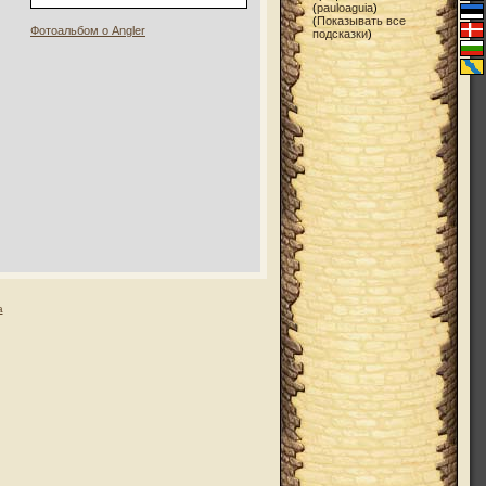
(
pauloaguia
)
(
Показывать все
Фотоальбом о Angler
подсказки
)
а