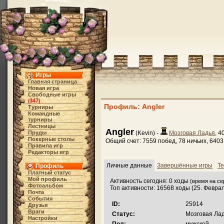
Игры
Главная страница
Новая игра
Свободные игры
347
(
)
Профиль: Angler
Турниры
Командные
турниры
Лестницы
Angler
Пруды
(Kevin) -
Мозговая Ладья
, 4
Покерные столы
Общий счет: 7559 побед, 78 ничьих, 640
Правила игр
Редакторы игр
Личные данные
Завершённые игры
Те
Профиль
Платный статус
Мой профиль
Активность сегодня: 0 ходы
(время на сер
Фотоальбом
Топ активности: 16568 ходы (25. Февра
Почта
События
ID:
25914
Друзья
Враги
Статус:
Мозговая Лад
Настройки