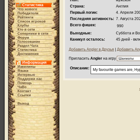
Пол:
мужской
Статистика
Страна:
Англия
Что нового
Первый логин:
4. Апреля 200
Победители
Рейтинги
Последняя активность:
7. Августа 20
Список игроков
Всего фишек:
Клубы
990
Кто в cети
Выходные:
Суббота и В
Соперники в сети
Форум
Каникул осталось:
45 дней - вк
Голосование
Раздел Чата
Добавить Angler в Друзья
|
Добавить Ang
Статистика
Достижения
Пригласить
Angler
на игру
Информация
Извилины
Описание:
My favourite games are, Hy
Языки
Интервью
Поддержи нас
Помощь
ЧаВо
Контакт
Ссылки
Выход