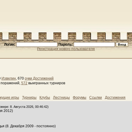
Логин:
Пароль:
Регистрация нового пользователя
0
Извилин
, 670
очки Достижений
3 поражений,
572
выигранных турниров
кущие игры
Турниры
Клубы
Лестницы
Форумы
Ссылки
Достижения
вере: 8. Августа 2026, 00:46:42)
ля 2012)
ья (8. Декабря 2009 - постоянно)