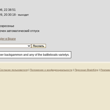
6, 22:38:51
26, 20:30:18
- выходит
оскресенье
лючен автоматический отпуск
ler в Враги
per backgammon and any of the battleboats varietys.
Согласие пользователя
|
Положение о конфиденциальности
|
Персонал BrainKing
|
Реклам