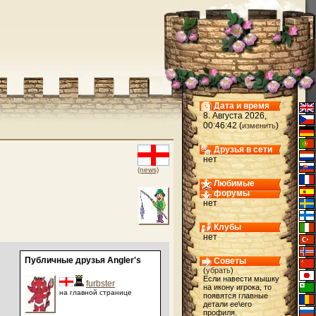
Дата и время
8. Августа 2026,
00:46:42 (
)
изменить
Друзья в сети
нет
(news)
Любимые
форумы
нет
Клубы
нет
Публичные друзья Angler's
Советы
(
убрать
)
Если навести мышку
furbster
на икону игрока, то
на главной странице
появятся главные
детали ее\его
профиля.