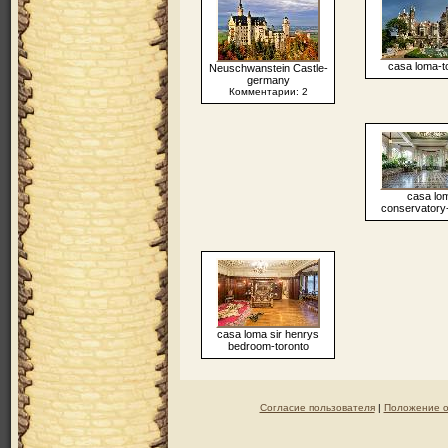
casa loma-t
Neuschwanstein Castle-
germany
Комментарии: 2
casa lo
conservatory-
casa loma sir henrys
bedroom-toronto
Согласие пользователя
|
Положение о