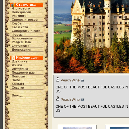
Статистика
Что нового
Победители
Рейтинги
Список игроков
Клубы
Кто в cети
Соперники в сети
Форум
Голосование
Раздел Чата
Статистика
Достижения
Информация
Извилины
Языки
Интервью
Поддержи нас
Помощь
ЧаВо
Peach Wine
Контакт
ONE OF THE MOST BEAUTIFUL CASTLES I
Ссылки
US.
Выход
Peach Wine
ONE OF THE MOST BEAUTIFUL CASTLES I
US.