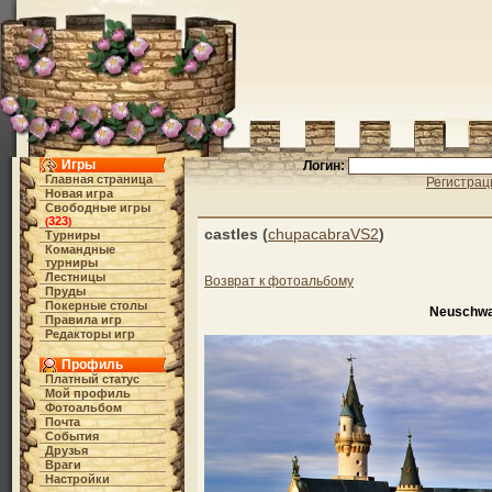
Игры
Логин:
Главная страница
Регистрац
Новая игра
Свободные игры
323
(
)
castles (
chupacabraVS2
)
Турниры
Командные
турниры
Лестницы
Возврат к фотоальбому
Пруды
Покерные столы
Neuschwa
Правила игр
Редакторы игр
Профиль
Платный статус
Мой профиль
Фотоальбом
Почта
События
Друзья
Враги
Настройки