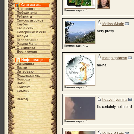
Статистика
Что нового
Комментарии: 1
Победители
Рейтинги
Список игроков
MelissaMarie
Клубы
Кто в cети
Very pretty
Соперники в сети
Форум
Голосование
Раздел Чата
Комментарии: 1
Статистика
Достижения
margo.gabrovo
Информация
Извилины
ha-ha
Языки
Интервью
Поддержи нас
Помощь
ЧаВо
Контакт
Комментарии: 1
Ссылки
Выход
heavenlyemma
It's certainly not a bird
Комментарии: 1
MelissaMarie