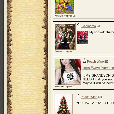
Комментарии: 2
Geomomo
My son with the b
Комментарии: 1
Peach Wine
https://www.fiverr.c
=/MY GRANDSON S
NEED IT. if you not 
maybe it will be help
Комментарии: 2
Peach Wine
YOU HAVE A LOVELY CHR