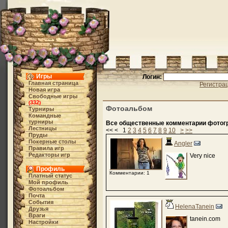
Игры
Логин:
Главная страница
Регистра
Новая игра
Свободные игры
332
(
)
Фотоальбом
Турниры
Командные
турниры
Все общественные комментарии фотог
Лестницы
<< < 1
2
3
4
5
6
7
8
9
10
>
>>
Пруды
Покерные столы
Angler
Правила игр
Редакторы игр
Very nice
Профиль
Комментарии: 1
Платный статус
Мой профиль
Фотоальбом
Почта
События
HelenaTanein
Друзья
Враги
tanein.com
Настройки