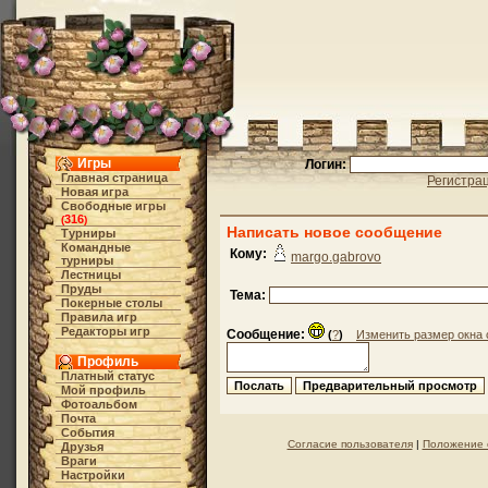
Игры
Логин:
Главная страница
Регистра
Новая игра
Свободные игры
316
(
)
Написать новое сообщение
Турниры
Командные
Кому:
margo.gabrovo
турниры
Лестницы
Пруды
Тема:
Покерные столы
Правила игр
Редакторы игр
Сообщение:
(
?
)
Изменить размер окна
Профиль
Платный статус
Мой профиль
Фотоальбом
Почта
События
Согласие пользователя
|
Положение 
Друзья
Враги
Настройки