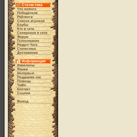
Статистика
Что нового
Победители
Рейтинги
Список игроков
Клубы
Кто в cети
Соперники в сети
Форум
Голосование
Раздел Чата
Статистика
Достижения
Информация
Извилины
Языки
Интервью
Поддержи нас
Помощь
ЧаВо
Контакт
Ссылки
Выход