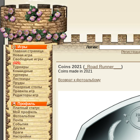
Игры
Логин:
Главная страница
Регистрац
Новая игра
Свободные игры
325
(
)
Coins 2021 (
_Road Runner___
)
Турниры
Командные
Coins made in 2021
турниры
Лестницы
Возврат к фотоальбому
Пруды
Покерные столы
Правила игр
Редакторы игр
Профиль
Платный статус
Мой профиль
Фотоальбом
Почта
События
Друзья
Враги
Настройки