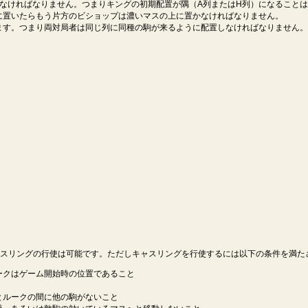
れなければなりません。つまりキングの初期配置が隅（A列またはH列）になること
に置いたらもう片方のビショップは濃いマスの上に置かなければなりません。
ます。つまり両対局者は同じ列に同種の駒が来るように配置しなければなりません。
スリングの行使は可能です。ただしキャスリングを行使するには以下の条件を満た
ークはゲーム開始時の位置であること
とルークの間に他の駒がないこと