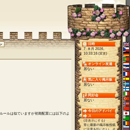
日時
7. ８月 2026,
10:33:16 (
)
変更
オンライン友達
居ない
気に入り掲示板
居ない
同好会
居ない
今日のアドバイ
ルールは似ていますが初期配置には以下のよ
ス
(
非表示にする
)
常に最新の掲示板投稿
に注意を払いたい。そ