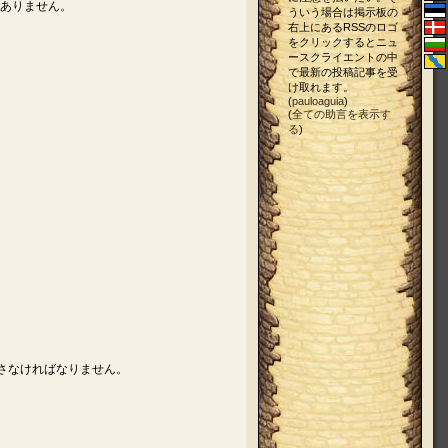
はありません。
ういう場合は掲示板の
右上にあるRSSのロゴ
をクリックするとニュ
ースクライエントの中
で最新の投稿記事を受
け取れます。
(
pauloaguia
)
(
全ての助言を表示す
る
)
さなければなりません。