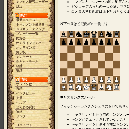
キングは2つのルークの間に配置さ
アクセス拒否ユーザー
設定
ビショップのうちの一つを薄いマス
白と黒の初期配置は上下対照となり
統計
最新ニュース
以下の図は初期配置の一例です。
トーナメント優勝者
ＢＫＲレーティング
プレーヤー一覧
同好会
オンラインメンバー
オンライン相手
掲示板
アンケート
チャットルーム
統計
実績
情報
ブレイン数
言語
インタビュー
キャスリングのルール
支援
ヘルプ
フィッシャーランダムチェスにおいてもキャ
よくある質問
連絡
キャスリングを行う前のキングとル
リンク
キングがチェックされていないこと
キャスリングを行使する前にキング
ログアウト