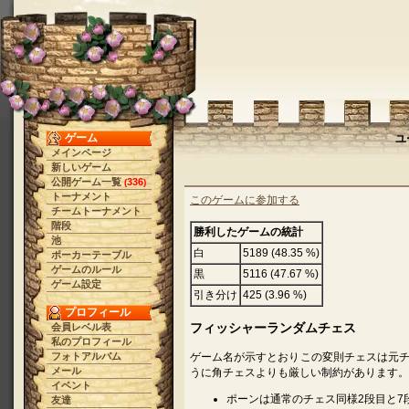
ゲーム
ユ
メインページ
新しいゲーム
公開ゲーム一覧
336
(
)
トーナメント
このゲームに参加する
チームトーナメント
階段
勝利したゲームの統計
池
白
5189 (48.35 %)
ポーカーテーブル
ゲームのルール
黒
5116 (47.67 %)
ゲーム設定
引き分け
425 (3.96 %)
プロフィール
フィッシャーランダムチェス
会員レベル表
私のプロフィール
フォトアルバム
ゲーム名が示すとおりこの変則チェスは元
メール
うに角チェスよりも厳しい制約があります。
イベント
ポーンは通常のチェス同様2段目と7
友達