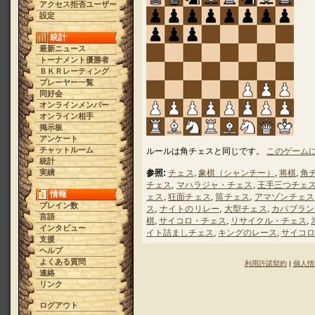
アクセス拒否ユーザー
設定
統計
最新ニュース
トーナメント優勝者
ＢＫＲレーティング
プレーヤー一覧
同好会
オンラインメンバー
オンライン相手
掲示板
アンケート
チャットルーム
ルールは角チェスと同じです。
このゲーム
統計
実績
参照:
チェス
,
象棋（シャンチー）
,
将棋
,
角
チェス
,
マハラジャ・チェス
,
王手三つチェ
情報
ェス
,
狂面チェス
,
筒チェス
,
アマゾンチェス
ブレイン数
ス
,
ナイトのリレー
,
大型チェス
,
カパブラン
言語
棋
,
サイコロ・チェス
,
リサイクル・チェス
,
インタビュー
イト詰ましチェス
,
キングのレース
,
サイコロ
支援
ヘルプ
よくある質問
利用許諾契約
|
個人情
連絡
リンク
ログアウト