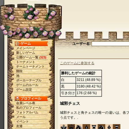
ゲーム
ユーザー名:
メインページ
新しいゲーム
公開ゲーム一覧
323
(
)
トーナメント
このゲームに参加する
チームトーナメント
階段
勝利したゲームの統計
池
白
3211 (48.89 %)
ポーカーテーブル
ゲームのルール
黒
3180 (48.42 %)
ゲーム設定
引き分け
176 (2.68 %)
プロフィール
城郭チェス
会員レベル表
私のプロフィール
フォトアルバム
城郭チェスと角チェスの唯一の違いは、各プ
メール
う点です。.
イベント
友達