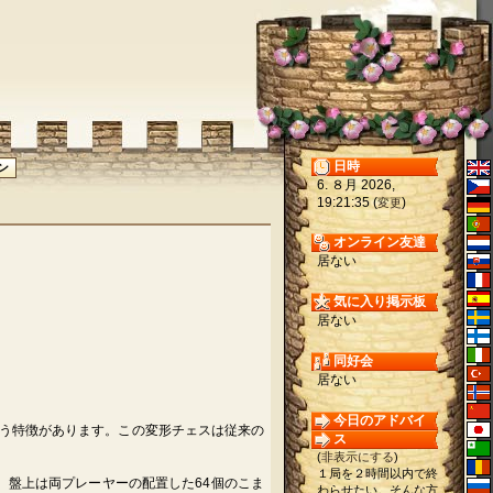
日時
6. ８月 2026,
19:21:35 (
)
変更
オンライン友達
居ない
気に入り掲示板
居ない
同好会
居ない
今日のアドバイ
う特徴があります。この変形チェスは従来の
ス
(
非表示にする
)
１局を２時間以内で終
。盤上は両プレーヤーの配置した64個のこま
わらせたい。そんな方