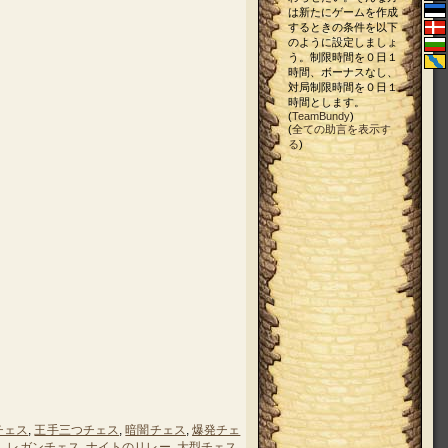
は新たにゲームを作成
するときの条件を以下
のように設定しましょ
う。制限時間を０日１
時間、ボーナスなし、
対局制限時間を０日１
時間とします。
(
TeamBundy
)
(
全ての助言を表示す
る
)
チェス
,
王手三つチェス
,
暗闇チェス
,
爆発チェ
ス
,
レガンチェス
,
ナイトのリレー
,
大型チェス
,