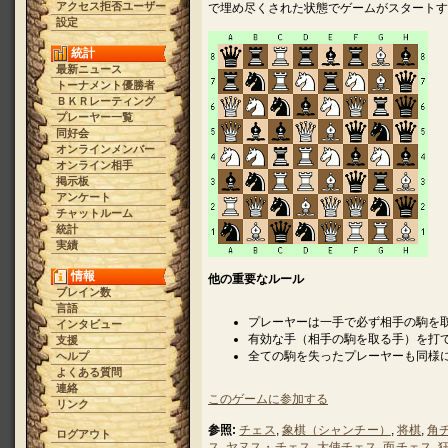
アクセス拒否ユーザー
で埋め尽くされた状態でゲームがスタートす
設定
統計
最新ニュース
トーナメント優勝者
ＢＫＲレーティング
プレーヤー一覧
同好会
オンラインメンバー
オンライン相手
掲示板
アンケート
チャットルーム
統計
実績
情報
他の重要なルール
ブレイン数
言語
プレーヤーは一手で必ず相手の駒を
インタビュー
有効な手（相手の駒を取る手）を打
支援
全ての駒を失ったプレーヤーも同様
ヘルプ
よくある質問
連絡
このゲームに参加する
リンク
参照:
チェス
,
象棋（シャンチー）
,
将棋
,
角
ログアウト
ス
,
ヤヌス・チェス
,
大使チェス
,
面チェス
,