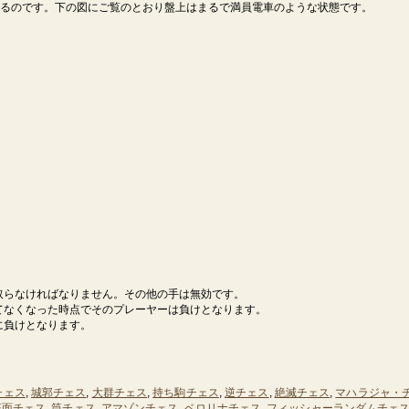
るのです。下の図にご覧のとおり盤上はまるで満員電車のような状態です。
取らなければなりません。その他の手は無効です。
てなくなった時点でそのプレーヤーは負けとなります。
に負けとなります。
チェス
,
城郭チェス
,
大群チェス
,
持ち駒チェス
,
逆チェス
,
絶滅チェス
,
マハラジャ・
狂面チェス
,
筒チェス
,
アマゾンチェス
,
ベロリナチェス
,
フィッシャーランダムチェ