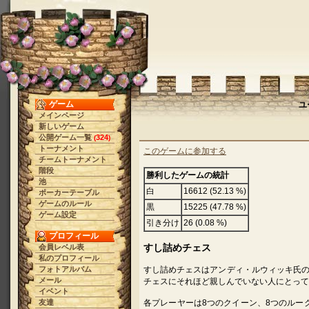
ゲーム
ユ
メインページ
新しいゲーム
公開ゲーム一覧
324
(
)
トーナメント
このゲームに参加する
チームトーナメント
階段
勝利したゲームの統計
池
白
16612 (52.13 %)
ポーカーテーブル
ゲームのルール
黒
15225 (47.78 %)
ゲーム設定
引き分け
26 (0.08 %)
プロフィール
すし詰めチェス
会員レベル表
私のプロフィール
フォトアルバム
すし詰めチェスはアンディ・ルウィッキ氏
メール
チェスにそれほど親しんでいない人にとって
イベント
友達
各プレーヤーは8つのクイーン、8つのルー