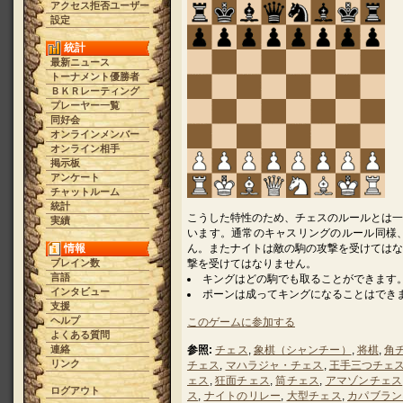
アクセス拒否ユーザー
設定
統計
最新ニュース
トーナメント優勝者
ＢＫＲレーティング
プレーヤー一覧
同好会
オンラインメンバー
オンライン相手
掲示板
アンケート
チャットルーム
統計
こうした特性のため、チェスのルールとは一
実績
います。通常のキャスリングのルール同様
情報
ん。またナイトは敵の駒の攻撃を受けてはな
ブレイン数
撃を受けてはなりません。
言語
キングはどの駒でも取ることができます
インタビュー
ポーンは成ってキングになることはでき
支援
ヘルプ
このゲームに参加する
よくある質問
連絡
参照:
チェス
,
象棋（シャンチー）
,
将棋
,
角
リンク
チェス
,
マハラジャ・チェス
,
王手三つチェ
ェス
,
狂面チェス
,
筒チェス
,
アマゾンチェス
ログアウト
ス
,
ナイトのリレー
,
大型チェス
,
カパブラン