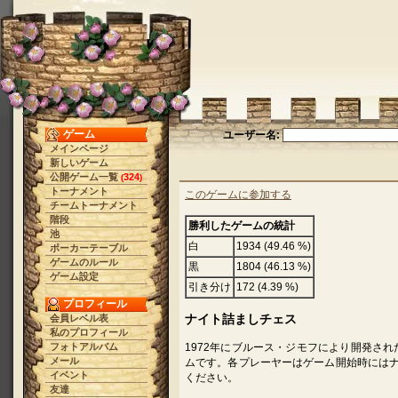
ゲーム
ユーザー名:
メインページ
新しいゲーム
公開ゲーム一覧
324
(
)
トーナメント
このゲームに参加する
チームトーナメント
階段
勝利したゲームの統計
池
白
1934 (49.46 %)
ポーカーテーブル
ゲームのルール
黒
1804 (46.13 %)
ゲーム設定
引き分け
172 (4.39 %)
プロフィール
ナイト詰ましチェス
会員レベル表
私のプロフィール
フォトアルバム
1972年にブルース・ジモフにより開発さ
メール
ムです。各プレーヤーはゲーム開始時にはナ
イベント
ください。
友達