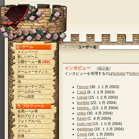
ゲーム
ユーザー名:
メインページ
新しいゲーム
公開ゲーム一覧
352
(
)
トーナメント
インタビュー
(
掲示板
)
チームトーナメント
インタビューを管理するのは
furbster
で
Inter
階段
池
ポーカーテーブル
Fencer
(30. １１月 2003)
ゲームのルール
CaoZ
(6. １２月 2003)
ゲーム設定
Liquid
(15. １２月 2003)
bumble
(22. １月 2004)
プロフィール
sandra...
(13. ２月 2004)
会員レベル表
zetes
(30. ４月 2004)
私のプロフィール
Kevin
(1. ６月 2004)
フォトアルバム
coan.net
(15. １０月 2004)
メール
bwildman
(16. １２月 2004)
イベント
Crook
(18. １月 2005)
友達