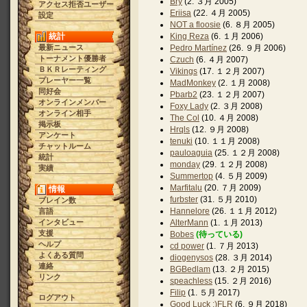
Bry
(2. ３月 2005)
アクセス拒否ユーザー
Eriisa
(22. ４月 2005)
設定
NOT a floosie
(6. ８月 2005)
統計
King Reza
(6. １月 2006)
最新ニュース
Pedro Martínez
(26. ９月 2006)
トーナメント優勝者
Czuch
(6. ４月 2007)
ＢＫＲレーティング
Vikings
(17. １２月 2007)
プレーヤー一覧
MadMonkey
(2. １月 2008)
同好会
Pbarb2
(23. １２月 2007)
オンラインメンバー
Foxy Lady
(2. ３月 2008)
オンライン相手
The Col
(10. ４月 2008)
掲示板
Hrqls
(12. ９月 2008)
アンケート
tenuki
(10. １１月 2008)
チャットルーム
pauloaguia
(25. １２月 2008)
統計
monday
(29. １２月 2008)
実績
Summertop
(4. ５月 2009)
Marfitalu
(20. ７月 2009)
情報
furbster
(31. ５月 2010)
ブレイン数
Hannelore
(26. １１月 2012)
言語
インタビュー
AlterMann
(1. １月 2013)
支援
Bobes
(待っている)
ヘルプ
cd power
(1. ７月 2013)
よくある質問
diogenysos
(28. ３月 2014)
連絡
BGBedlam
(13. ２月 2015)
リンク
speachless
(15. ２月 2016)
Filip
(1. ５月 2017)
ログアウト
Good Luck :)FLR
(6. ９月 2018)