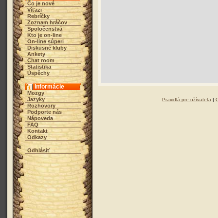
Čo je nové
Víťazi
Rebríčky
Zoznam hráčov
Spoločenstvá
Kto je on-line
On-line súperi
Diskusné kluby
Ankety
Chat room
Štatistika
Úspěchy
Informácie
Mozgy
Jazyky
Pravidlá pre užívateľa
|
Rozhovory
Podporte nás
Nápoveda
FAQ
Kontakt
Odkazy
Odhlásiť