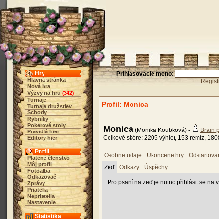
Hry
Prihlasovacie meno:
Hlavná stránka
Regist
Nová hra
Výzvy na hru
342
(
)
Turnaje
Profil: Monica
Turnaje družstiev
Schody
Rybníky
Pokerové stoly
Monica
(Monika Koubková) -
Brain 
Pravidlá hier
Celkové skóre: 2205 výhier, 153 remíz, 180
Editory hier
Profil
Osobné údaje
Ukončené hry
Odštartova
Platené členstvo
Môj profil
Zeď
Odkazy
Úspěchy
Fotoalba
Odkazovač
Pro psaní na zeď je nutno přihlásit se na 
Zprávy
Priatelia
Nepriatelia
Nastavenie
Štatistika